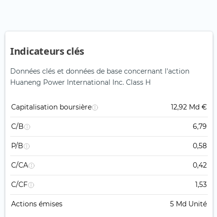
Indicateurs clés
Données clés et données de base concernant l'action
Huaneng Power International Inc. Class H
Capitalisation boursière
12,92 Md €
C/B
6,79
P/B
0,58
C/CA
0,42
C/CF
1,53
Actions émises
5 Md Unité