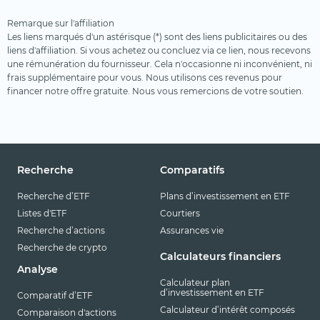
Remarque sur l'affiliation
Les liens marqués d'un astérisque (*) sont des liens publicitaires ou des
liens d'affiliation. Si vous achetez ou concluez via ce lien, nous recevons
une rémunération du fournisseur. Cela n'occasionne ni inconvénient, ni
frais supplémentaire pour vous. Nous utilisons ces revenus pour
financer notre offre gratuite. Nous vous remercions de votre soutien.
Recherche
Comparatifs
Recherche d’ETF
Plans d’investissement en ETF
Listes d'ETF
Courtiers
Recherche d’actions
Assurances vie
Recherche de crypto
Calculateurs financiers
Analyse
Calculateur plan
d’investissement en ETF
Comparatif d’ETF
Calculateur d’intérêt composés
Comparaison d'actions