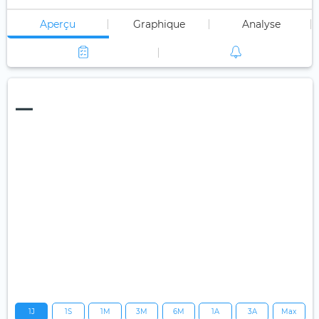
Aperçu
Graphique
Analyse
—
1J
1S
1M
3M
6M
1A
3A
Max