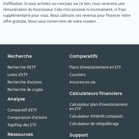
d'affiliation. Si vous achetez ou concluez via ce lien, nous recevons une
rémunération du fournisseur. Cela n'occasionne ni inconvénient, ni frais
supplémentaire pour vous. Nous utilisons ces revenus pour financer notre
offre gratuite. Nous vous remercions de votre soutien.
Recherche
Comparatifs
Recherche d’ETF
Plans d’investissement en ETF
Listes d'ETF
Courtiers
Recherche d’actions
Assurances vie
Recherche de crypto
Calculateurs financiers
Analyse
Calculateur plan d’investissement
en ETF
Comparatif d’ETF
Calculateur d’intérêt composés
Comparaison d'actions
Calculateur de rééquilibrage
Top/Flop des ETF
Ressources
Support