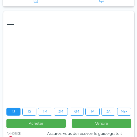
—
1J
1S
1M
3M
6M
1A
3A
Max
Acheter
Vendre
Assurez-vous de recevoir le guide gratuit
ANNONCE