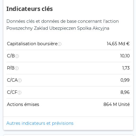
Indicateurs clés
Données clés et données de base concernant l'action
Powszechny Zaklad Ubezpieczen Spolka Akcyjna
Capitalisation boursière
14,65 Md €
C/B
10,10
P/B
1,73
C/CA
0,99
C/CF
8,96
Actions émises
864 M Unité
Autres indicateurs et prévisions