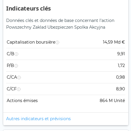
Indicateurs clés
Données clés et données de base concernant l'action
Powszechny Zaklad Ubezpieczen Spolka Akcyjna
Capitalisation boursière
14,59 Md €
C/B
9,91
P/B
1,72
C/CA
0,98
C/CF
8,90
Actions émises
864 M Unité
Autres indicateurs et prévisions