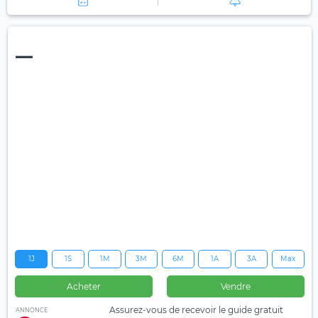
—
1J
1S
1M
3M
6M
1A
3A
Max
Acheter
Vendre
Assurez-vous de recevoir le guide gratuit
ANNONCE