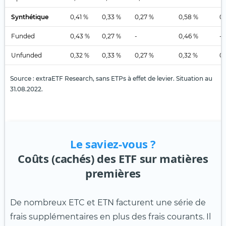
Synthétique
0,41 %
0,33 %
0,27 %
0,58 %
0,
Funded
0,43 %
0,27 %
-
0,46 %
-
Unfunded
0,32 %
0,33 %
0,27 %
0,32 %
0,
Source : extraETF Research, sans ETPs à effet de levier. Situation au
31.08.2022.
Le saviez-vous ?
Coûts (cachés) des ETF sur matières
premières
De nombreux ETC et ETN facturent une série de
frais supplémentaires en plus des frais courants. Il