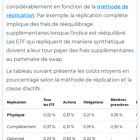
considérablement en fonction de la
méthode de
réplication
. Par exemple, la réplication complète
implique des frais de rééquilibrage
supplémentaires lorsque l'indice est rééquilibré.
Les ETF qui répliquent de manière synthétique
doivent à leur tour payer des frais supplémentaires
au partenaire de swap.
Le tableau suivant présente les coûts moyens en
pourcentage selon la méthode de réplication et la
classe d'actifs :
Tous
Matières
Réplication
Actions
Obligations
Im
les ETF
premières
Physique
0,32 %
0,31 %
0,21 %
0,35 %
0,
Complètement
0,37 %
0,31 %
0,19 %
0,35 %
0,
Optimisé
0,25 %
0,30 %
0,22 %
-
0,