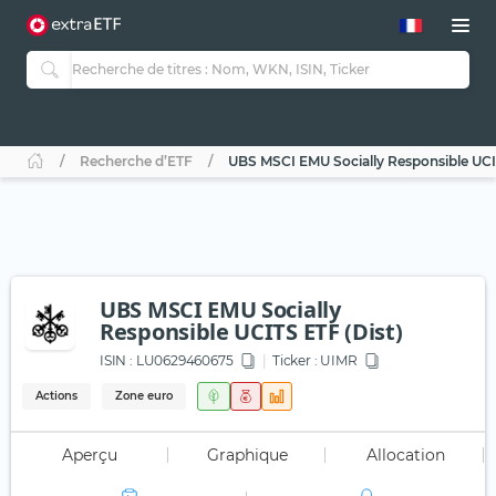
Recherche d’ETF
UBS MSCI EMU Socially Responsible UCIT
UBS MSCI EMU Socially
Responsible UCITS ETF (Dist)
ISIN :
LU0629460675
Ticker :
UIMR
Actions
Zone euro
Aperçu
Graphique
Allocation