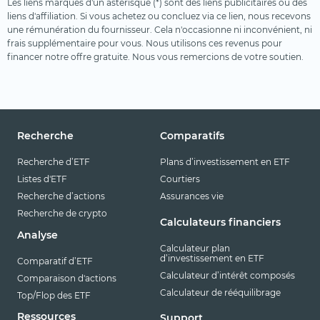
Les liens marqués d'un astérisque (*) sont des liens publicitaires ou des
liens d'affiliation. Si vous achetez ou concluez via ce lien, nous recevons
une rémunération du fournisseur. Cela n'occasionne ni inconvénient, ni
frais supplémentaire pour vous. Nous utilisons ces revenus pour
financer notre offre gratuite. Nous vous remercions de votre soutien.
Recherche
Comparatifs
Recherche d’ETF
Plans d’investissement en ETF
Listes d'ETF
Courtiers
Recherche d’actions
Assurances vie
Recherche de crypto
Calculateurs financiers
Analyse
Calculateur plan
d’investissement en ETF
Comparatif d’ETF
Calculateur d’intérêt composés
Comparaison d'actions
Calculateur de rééquilibrage
Top/Flop des ETF
Ressources
Support