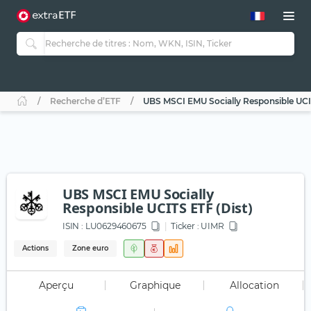
Recherche d’ETF
UBS MSCI EMU Socially Responsible UCIT
UBS MSCI EMU Socially
Responsible UCITS ETF (Dist)
ISIN :
LU0629460675
Ticker :
UIMR
Actions
Zone euro
Aperçu
Graphique
Allocation