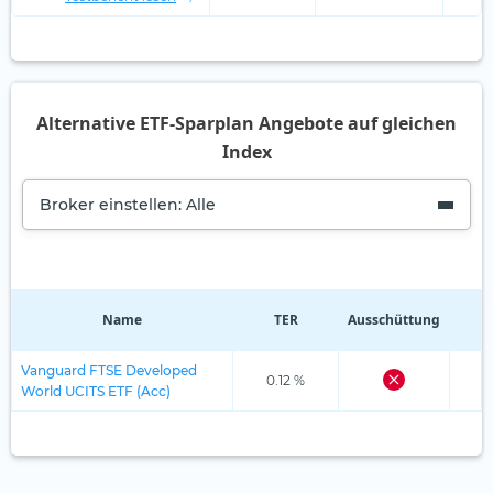
Alternative ETF-Sparplan Angebote auf gleichen
Index
Broker einstellen: Alle
Name
TER
Ausschüttung
R
Vanguard FTSE Developed
0.12 %
World UCITS ETF (Acc)