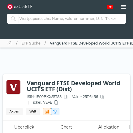
ETF Suche
Vanguard FTSE Developed World UCITS ETF (D
Vanguard FTSE Developed World
UCITS ETF (Dist)
ISIN:
IE00BKX55T58
Valor: 25116456
Ticker:
VEVE
Aktien
Welt
Überblick
Chart
Allokation