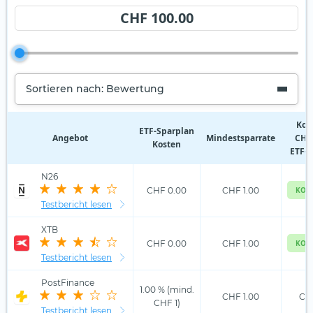
CHF 100.00
Sortieren nach: Bewertung
Kos
ETF‑Sparplan
Angebot
Mindestsparrate
CHF 
Kosten
ETF-S
N26
CHF 0.00
CHF 1.00
KOS
Testbericht lesen
XTB
CHF 0.00
CHF 1.00
KOS
Testbericht lesen
PostFinance
1.00 % (mind.
CHF 1.00
CHF
CHF 1)
Testbericht lesen