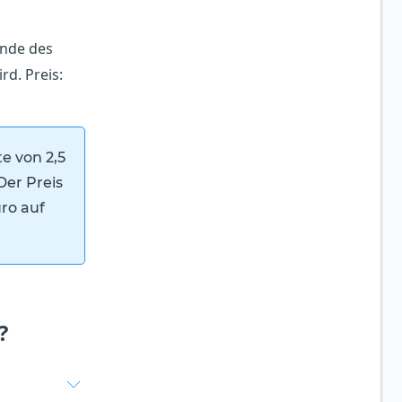
nde des
rd. Preis:
te von 2,5
Der Preis
ro auf
?