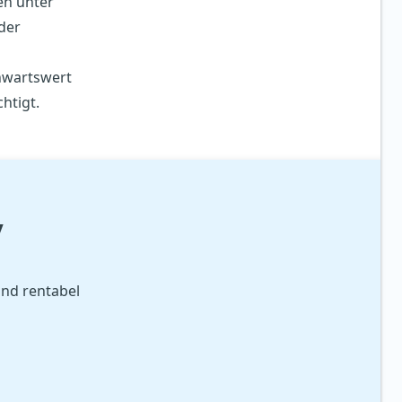
en unter
der
nwartswert
htigt.
y
und rentabel