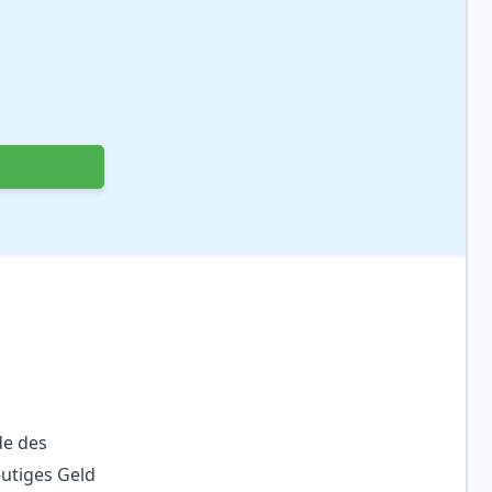
e des
eutiges Geld