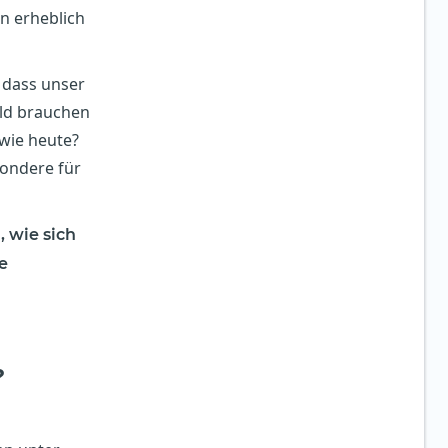
n erheblich
 dass unser
Geld brauchen
 wie heute?
sondere für
 wie sich
e
?