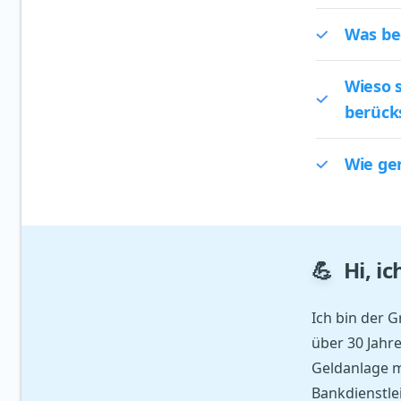
Was be
Wieso s
berück
Wie ge
💪
Hi, i
Ich bin der 
über 30 Jahr
Geldanlage m
Bankdienstle