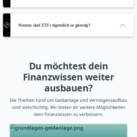
Wie viele ETFs sind sinnvoll?
ETFs verkaufen
Dividendenstrategie
Warum sind ETFs eigentlich so günstig?
Was ist ein Wertpapierdepot?
Core-Satellite-Strategie: Mit Erfahrung
zu mehr Rendite
Diese Kosten fallen beim Investieren in
ETFs an
Was ist ein Wertpapierdepot?
Du möchtest dein
ETFs oder Aktien: Was ist der
Unterschied?
Finanzwissen weiter
ausbauen?
Die Themen rund um Geldanlage und Vermögensaufbau
sind vielschichtig. Wir bieten dir weitere Möglichkeiten
dein Finanzwissen zu verbessern.