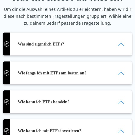
Um dir die Auswahl eines Artikels zu erleichtern, haben wir dir
diese nach bestimmten Fragestellungen gruppiert. Wähle eine
zu deinem Bedarf passende Fragestellung.
Was sind eigentlich ETFs?
Was sind ETFs?
Wie fange ich mit ETFs am besten an?
Vor- und Nachteile von ETFs
ETFs für Anfängerinnen und Anfänger
erklärt
Wie kann ich ETFs handeln?
ETFs kaufen: Was sollte ich wissen?
Erklärung & Definition: Was ist ein
Index?
ETFs kaufen: Was sollte ich wissen?
Wie kann ich mit ETFs investieren?