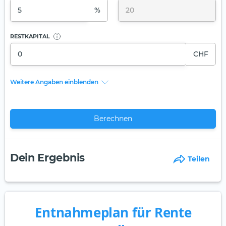
%
RESTKAPITAL
CHF
Weitere Angaben einblenden
ENTNAHMEART
Berechnen
Vorschüssig
ZINSPERIODE
Dein Ergebnis
Teilen
Jährlich
DYNAMIK
Entnahmeplan für Rente
%