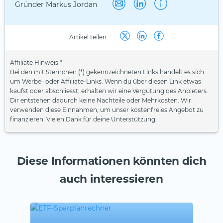
Artikel teilen
Affiliate Hinweis *
Bei den mit Sternchen (*) gekennzeichneten Links handelt es sich
um Werbe- oder Affiliate-Links. Wenn du über diesen Link etwas
kaufst oder abschliesst, erhalten wir eine Vergütung des Anbieters.
Dir entstehen dadurch keine Nachteile oder Mehrkosten. Wir
verwenden diese Einnahmen, um unser kostenfreies Angebot zu
finanzieren. Vielen Dank für deine Unterstützung.
Diese Informationen könnten dich
auch interessieren