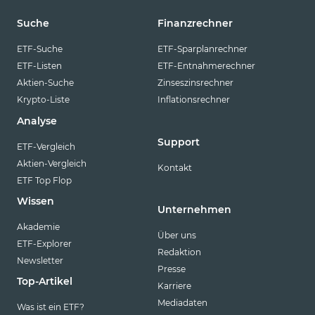
Suche
Finanzrechner
ETF-Suche
ETF-Sparplanrechner
ETF-Listen
ETF-Entnahmerechner
Aktien-Suche
Zinseszinsrechner
Krypto-Liste
Inflationsrechner
Analyse
Support
ETF-Vergleich
Aktien-Vergleich
Kontakt
ETF Top Flop
Wissen
Unternehmen
Akademie
Über uns
ETF-Explorer
Redaktion
Newsletter
Presse
Top-Artikel
Karriere
Mediadaten
Was ist ein ETF?