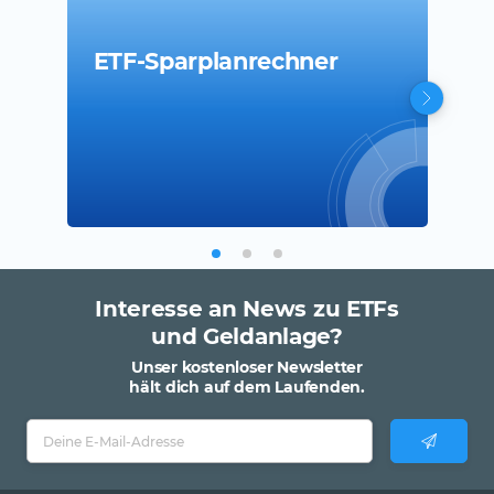
ETF-Sparplanrechner
Vor
Fin
Interesse an News zu ETFs
und Geldanlage?
Unser kostenloser Newsletter
hält dich auf dem Laufenden.