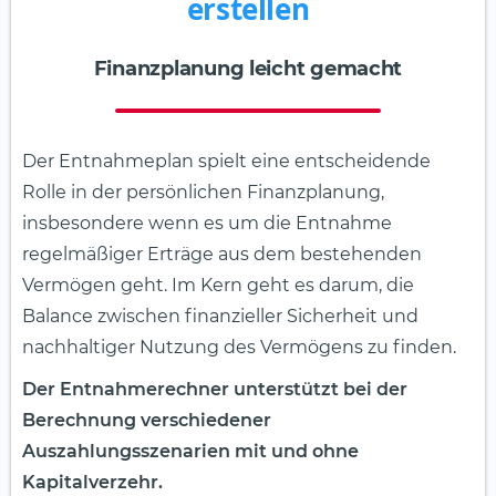
erstellen
WARTEZEIT IN JAHREN
Finanzplanung leicht gemacht
CHF
Der Entnahmeplan spielt eine entscheidende
Rolle in der persönlichen Finanzplanung,
insbesondere wenn es um die Entnahme
regelmäßiger Erträge aus dem bestehenden
Vermögen geht. Im Kern geht es darum, die
Balance zwischen finanzieller Sicherheit und
nachhaltiger Nutzung des Vermögens zu finden.
Der Entnahmerechner unterstützt bei der
Berechnung verschiedener
Auszahlungsszenarien mit und ohne
Kapitalverzehr.