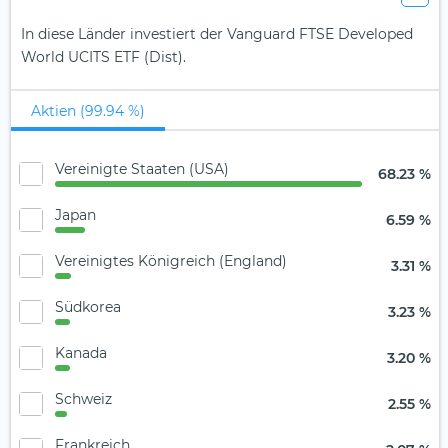
In diese Länder investiert der Vanguard FTSE Developed
World UCITS ETF (Dist).
Aktien (99.94 %)
Vereinigte Staaten (USA)
68.23 %
Japan
6.59 %
Vereinigtes Königreich (England)
3.31 %
Südkorea
3.23 %
Kanada
3.20 %
Schweiz
2.55 %
Frankreich