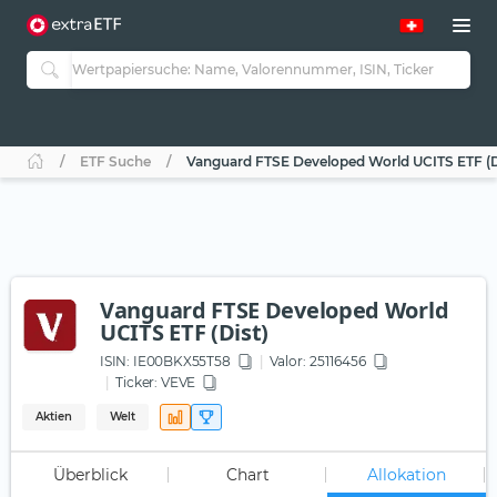
ETF Suche
Vanguard FTSE Developed World UCITS ETF (D
Vanguard FTSE Developed World
UCITS ETF (Dist)
ISIN:
IE00BKX55T58
Valor: 25116456
Ticker:
VEVE
Aktien
Welt
Überblick
Chart
Allokation