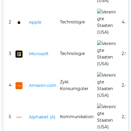
2
Technologie
4.46
Apple
3
Technologie
2.95
Microsoft
Zykl.
4
2.46
Amazon.com
Konsumgüter
5
Kommunikation
2.21
Alphabet (A)