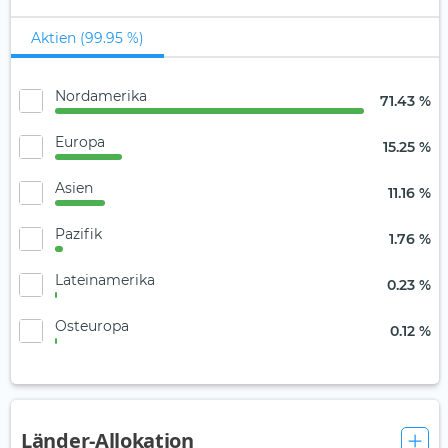
Aktien (99.95 %)
Nordamerika
71.43 %
Europa
15.25 %
Asien
11.16 %
Pazifik
1.76 %
Lateinamerika
0.23 %
Osteuropa
0.12 %
Länder-Allokation