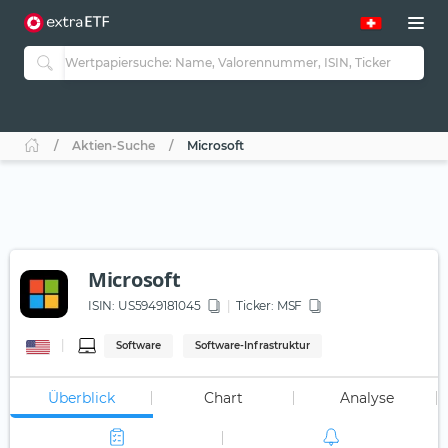
Aktien-Suche
Microsoft
Microsoft
ISIN:
US5949181045
Ticker:
MSF
Software
Software-Infrastruktur
Überblick
Chart
Analyse