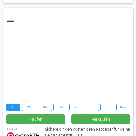
—
1T
1W
1M
3M
6M
1J
3J
Max
Kaufen
Verkaufen
Sichere dir den kostenlosen Ratgeber für deine
ANZEIGE
Geldanlage mit ETFs.