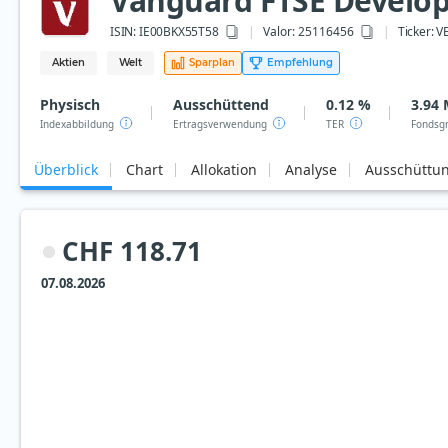
Vanguard FTSE Develope
ISIN:
IE00BKX55T58
Valor: 25116456
Ticker:
V
Aktien
Welt
Sparplan
Empfehlung
Physisch
Ausschüttend
0.12 %
3.94 
Indexabbildung
Ertragsverwendung
TER
Fondsg
Überblick
Chart
Allokation
Analyse
Ausschüttu
CHF 118.71
07.08.2026