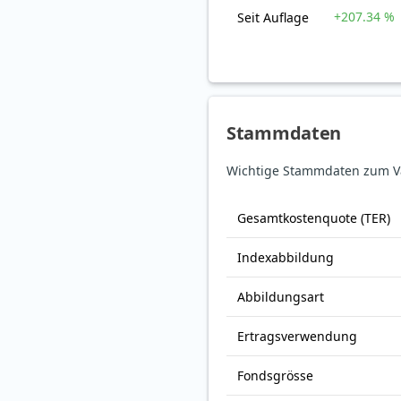
+207.34 %
Seit Auflage
Stammdaten
Wichtige Stammdaten zum Va
Gesamt­kosten­quote (TER)
Index­abbildung
Abbildungs­art
Ertrags­verwendung
Fonds­grösse