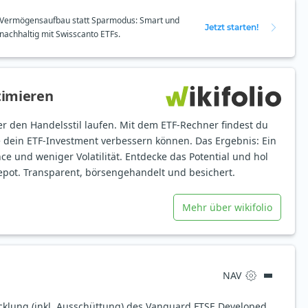
Vermögensaufbau statt Sparmodus: Smart und
Jetzt starten!
nachhaltig mit Swisscanto ETFs.
timieren
er den Handelsstil laufen. Mit dem ETF-Rechner findest du
e dein ETF-Investment verbessern können. Das Ergebnis: Ein
ce und weniger Volatilität. Entdecke das Potential und hol
epot. Transparent, börsengehandelt und besichert.
Mehr über wikifolio
NAV
icklung (inkl. Ausschüttung) des Vanguard FTSE Developed