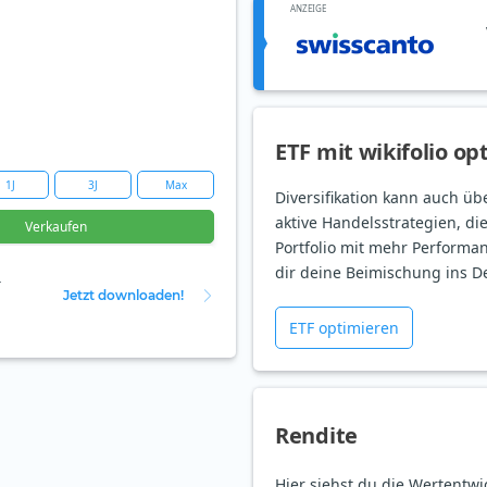
ANZEIGE
ETF mit wikifolio op
1J
3J
Max
Diversifikation kann auch üb
aktive Handelsstrategien, di
Verkaufen
Portfolio mit mehr Performan
dir deine Beimischung ins D
r
Jetzt downloaden!
ETF optimieren
Rendite
Hier siehst du die Wertentw