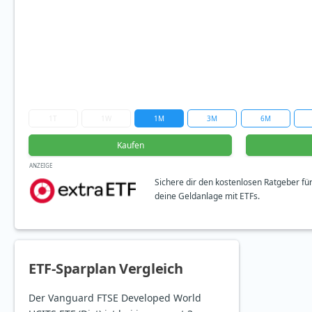
1T
1W
1M
3M
6M
Kaufen
ANZEIGE
Sichere dir den kostenlosen Ratgeber fü
deine Geldanlage mit ETFs.
ETF-Sparplan Vergleich
Der Vanguard FTSE Developed World