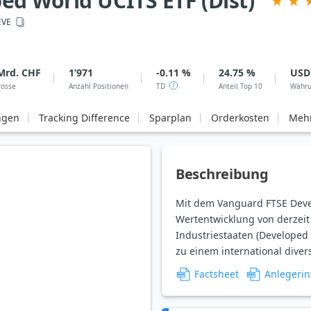
d World UCITS ETF (Dist)
EVE
Mrd. CHF
1’971
-0.11 %
24.75 %
USD
rösse
Anzahl Positionen
TD
Anteil Top 10
Währ
ngen
Tracking Difference
Sparplan
Orderkosten
Mehr
Beschreibung
Mit dem Vanguard FTSE Devel
Wertentwicklung von derzei
Industriestaaten (Developed 
zu einem international diver
Factsheet
Anlegerin