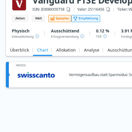
Vanguard FTSE Develope
ISIN:
IE00BKX55T58
Valor: 25116456
Ticker:
V
Aktien
Welt
Sparplan
Empfehlung
Physisch
Ausschüttend
0.12 %
3.91 
Indexabbildung
Ertragsverwendung
TER
Fondsg
Überblick
Chart
Allokation
Analyse
Ausschüttu
ANZEIGE
Vermögensaufbau statt Sparmodus: Sm