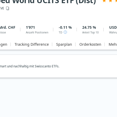
d World UCITS ETF (Dist)
EVE
Mrd. CHF
1’971
-0.11 %
24.75 %
USD
rösse
Anzahl Positionen
TD
Anteil Top 10
Währ
ngen
Tracking Difference
Sparplan
Orderkosten
Mehr
art und nachhaltig mit Swisscanto ETFs.