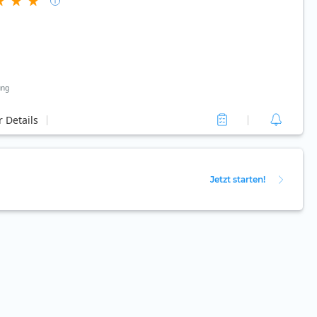
ung
 Details
Jetzt starten!