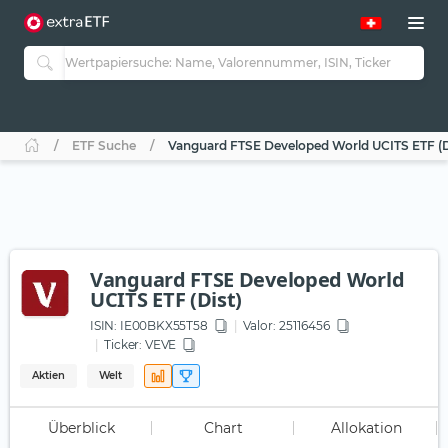
ETF Suche
Vanguard FTSE Developed World UCITS ETF (D
Vanguard FTSE Developed World
UCITS ETF (Dist)
ISIN:
IE00BKX55T58
Valor: 25116456
Ticker:
VEVE
Aktien
Welt
Überblick
Chart
Allokation