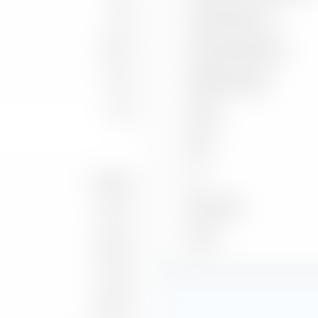
3.40
Capture Ratio Up
1.63 %
Capture Ratio Down
13.52
Batting Average
2.65
Alpha
Beta
2
R
-42.48 %
Benchmark
8.72 %
Stand
-13.30 %
11.56 %
-42.04 %