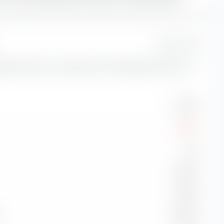
1 Jahr
sikokennzahlen zum Vanguard FTSE Developed World UCITS
11.55 %
-6.96 %
1.25
15.64 %
-0.80 %
99.43 %