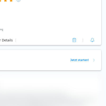
ung
 Details
Jetzt starten!
st ein höchst nützliches Instrument für die
ox klassifiziert den Vanguard FTSE Developed World UCITS ETF
n Achse nach der Marktkapitalisierung und entlang der