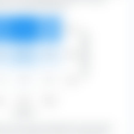
ubstanz- und Wachstumsmerkmalen.
Gross
4 %
33.02 %
22.00 %
81.76 %
Marktkapitalisierung
Mittel
6 %
8.32 %
4.08 %
17.76 %
Klein
4 %
0.30 %
0.04 %
0.49 %
ue
Blend
Growth
4 %
41.64 %
26.12 %
Aktienstil
ien mit einer grossen Marktkapitalisierung den grössten
 sind eine Kombination von Value- und Growth-Aktien.