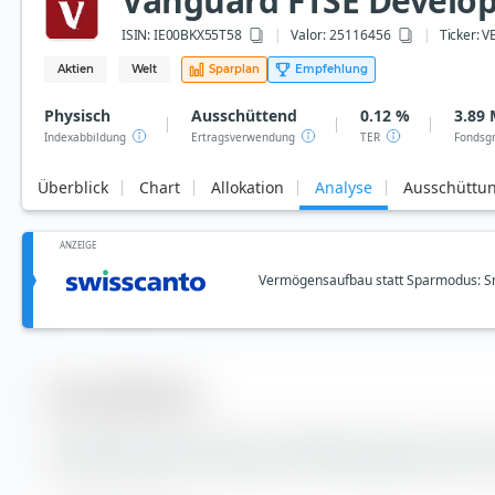
Vanguard FTSE Develope
ISIN:
IE00BKX55T58
Valor: 25116456
Ticker:
V
Aktien
Welt
Sparplan
Empfehlung
Physisch
Ausschüttend
0.12 %
3.89 
Indexabbildung
Ertragsverwendung
TER
Fondsg
Überblick
Chart
Allokation
Analyse
Ausschüttu
ANZEIGE
Vermögensaufbau statt Sparmodus: Sm
Diversifikation
Hier findest du die Anzahl der enthaltenen Werte und die
Indexbestandteile des Vanguard FTSE Developed World UCITS