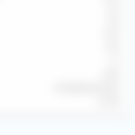
101.44
119.96
41.67 %
-2.30 %
1.07
98.86 %
FTSE Developed Net Tax NR USD
31.07.2026