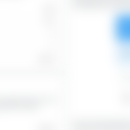
horizontalen Achse nach S
1’976
1’971
26.7
0
5
5.3
24.75 %
0.1
Val
SE Developed World UCITS ETF
32.2
piegelt den aktuellen
Mit 33.02 % bilden Blend-Akt
47.33 %
Portfolio-Anteil.
Blend-Aktien