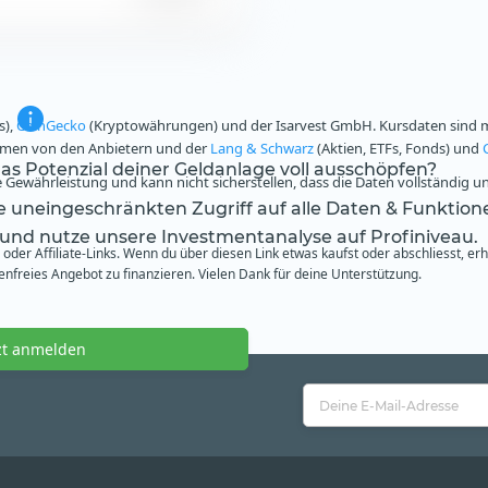
s),
CoinGecko
(Kryptowährungen) und der Isarvest GmbH. Kursdaten sind mi
ammen von den Anbietern und der
Lang & Schwarz
(Aktien, ETFs, Fonds) und
s Potenzial deiner Geldanlage voll ausschöpfen?
Gewährleistung und kann nicht sicherstellen, dass die Daten vollständig u
te uneingeschränkten Zugriff auf alle Daten & Funktion
 und nutze unsere Investmentanalyse auf Profiniveau.
oder Affiliate-Links. Wenn du über diesen Link etwas kaufst oder abschliesst, er
freies Angebot zu finanzieren. Vielen Dank für deine Unterstützung.
zt anmelden