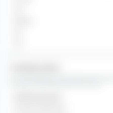
Gross
Mittelgross
Klein
Micro
Portfoliokennzahlen
Das sind die Prognosen für die Portfoliokennzahlen sowie 
des Vanguard FTSE Developed World UCITS ETF (Dist).
Portfoliokennzahlen (Prognose)
Kurs-Gewinn-Verhältnis (KGV)