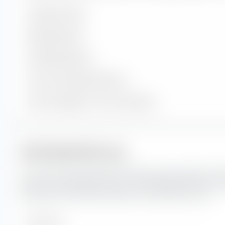
Enthaltene Werte
Aktienpositionen
Anleihenpositionen
Cash und sonstige Positionen
% des Vermögens in Top 10 Positionen
Marktkapitalisierung
Hier siehst du die prozentuale Aufteilung des Vanguard FT
(Dist) nach Marktkapitalisierung. Die Marktkapitalisierung s
Börsenwert eines börsennotierten Unternehmens wider.
Sehr Gross