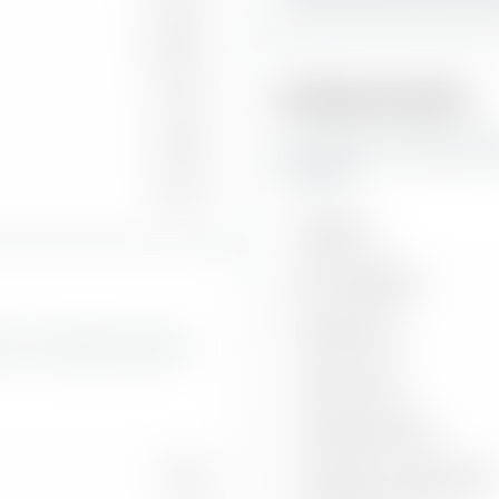
34.42 %
17.75 %
Risikokennzahlen
0.49 %
Hier findest du wichtige Ri
ETF (Dist).
0.01 %
Volatilität
Max. Drawdown
Sharpe Ratio
Wert- und Wachstumsraten
Treynor Ratio
Information Ratio
18.61
Korrelation zu Benchmark