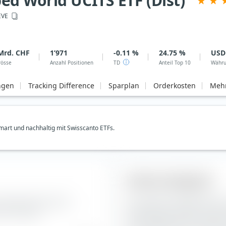
d World UCITS ETF (Dist)
EVE
Mrd. CHF
1’971
-0.11 %
24.75 %
USD
rösse
Anzahl Positionen
TD
Anteil Top 10
Währ
ngen
Tracking Difference
Sparplan
Orderkosten
Mehr
art und nachhaltig mit Swisscanto ETFs.
Aktien-Anlagestil
 Zusammensetzung der
Die extraETF Anlagestil Box i
 ETF (Dist).
Portfoliokonstruktion. Die B
(Dist) entlang der vertikale