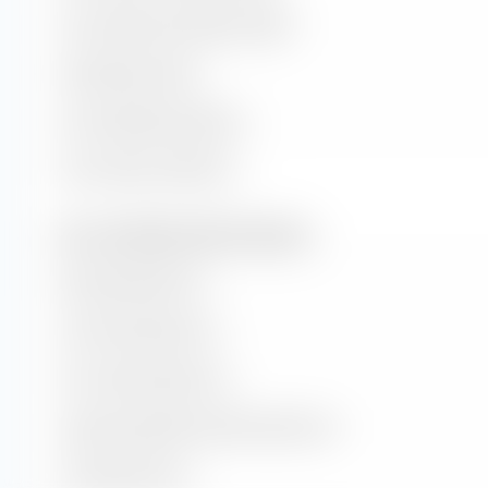
Kurs-Buchwert-Verhältnis (KBV)
Dividendenrendite
Kurs/Cashflow-Verhältnis
Kurs/Umsatz-Verhältnis
Wert- und Wachstumsraten (Prognose)
Buchwertwachstum
Cash-Flow-Wachstum
Hist. Gewinnwachstum
Langfr. geschätztes Gewinn­wachstum
Umsatzwachstum