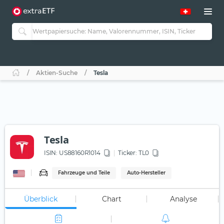
Aktien-Suche
Tesla
Tesla
ISIN:
US88160R1014
Ticker:
TL0
Fahrzeuge und Teile
Auto-Hersteller
Überblick
Chart
Analyse