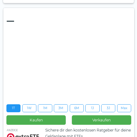
—
1T
1W
1M
3M
6M
1J
3J
Max
Kaufen
Verkaufen
Sichere dir den kostenlosen Ratgeber für deine
ANZEIGE
Geldanlage mit ETFs.