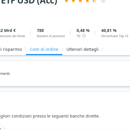
ETF USD (Acc)
42 Mrd €
788
0,48 %
40,81 %
ensione del fondo
Numero di posizioni
TD
Percentuale Top 10
i risparmio
Costi di ordine
Ulteriori dettagli
imenti.
liori condizioni presso le seguenti banche dirette.
€