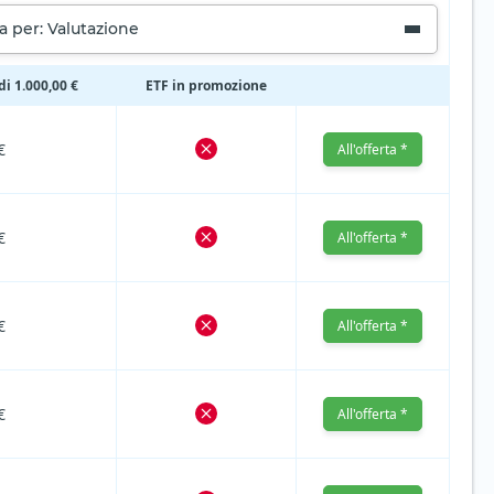
a per: Valutazione
di 1.000,00 €
ETF in promozione
€
All'offerta *
€
All'offerta *
€
All'offerta *
€
All'offerta *