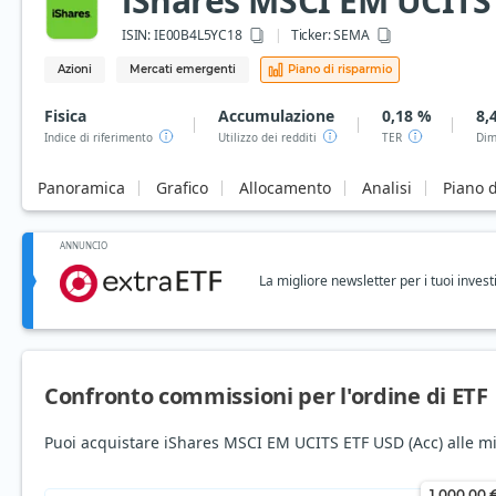
iShares MSCI EM UCITS 
ISIN:
IE00B4L5YC18
Ticker:
SEMA
Azioni
Mercati emergenti
Piano di risparmio
Fisica
Accumulazione
0,18 %
8,
Indice di riferimento
Utilizzo dei redditi
TER
Dim
Panoramica
Grafico
Allocamento
Analisi
Piano d
ANNUNCIO
La migliore newsletter per i tuoi invest
Confronto commissioni per l'ordine di ETF
Puoi acquistare iShares MSCI EM UCITS ETF USD (Acc) alle mig
1.000,00 