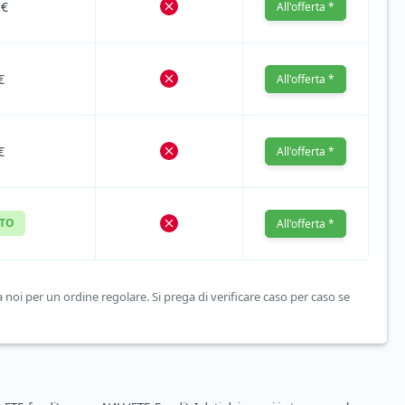
 €
All'offerta *
€
All'offerta *
€
All'offerta *
ITO
All'offerta *
 noi per un ordine regolare. Si prega di verificare caso per caso se