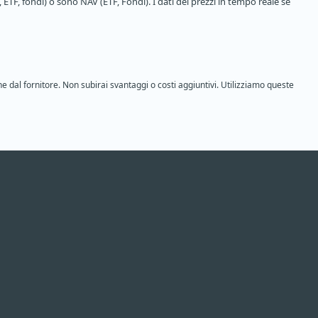
 ETF, fondi) o sono NAV (ETF, Fondi). I dati dei prezzi in tempo reale se
ne dal fornitore. Non subirai svantaggi o costi aggiuntivi. Utilizziamo queste