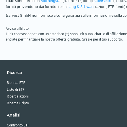
I dati sono forniti da
Morningstar
(azioni, ETF, fondi),
CoinGecko
(criptov
forniti provendono dai fornitori e da
Lang & Schwarz
(azioni, ETF, fondi)
Isarvest GmbH non fornisce alcuna garanzia sulle informazioni e sulla com
Avviso affiliato
I link contrassegnati con un asterisco (*) sono link pubblicitari o di affiliaz
entrate per finanziare la nostra offerta gratuita. Grazie per il tuo supporto.
Ricerca
Ricerca ETF
Liste di ETF
Ricerca azioni
Ricerca Cripto
Analisi
Confronto ETF