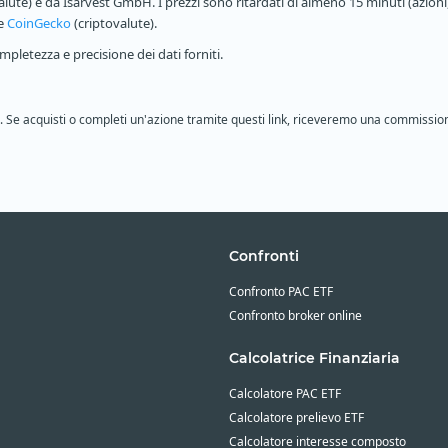
alute) e da Isarvest GmbH. I prezzi sono ritardati di almeno 15 minuti (azioni,
 e
CoinGecko
(criptovalute).
pletezza e precisione dei dati forniti.
ione. Se acquisti o completi un'azione tramite questi link, riceveremo una commissio
Confronti
Confronto PAC ETF
Confronto broker online
Calcolatrice Finanziaria
Calcolatore PAC ETF
Calcolatore prelievo ETF
Calcolatore interesse composto