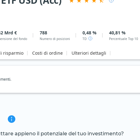
ETF USD (Acc)
42 Mrd €
788
0,48 %
40,81 %
ensione del fondo
Numero di posizioni
TD
Percentuale Top 10
i risparmio
Costi di ordine
Ulteriori dettagli
imenti.
ruttare appieno il potenziale del tuo investimento?