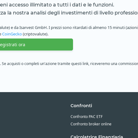
i accesso illimitato a tutti i dati e le funzioni.
zza la nostra analisi degli investimenti di livello professio
alute) e da Isarvest GmbH. I prezzi sono ritardati di almeno 15 minuti (azioni,
 e
CoinGecko
(criptovalute).
pletezza e precisione dei dati forniti.
egistrati ora
ione. Se acquisti o completi un'azione tramite questi link, riceveremo una commissio
Confronti
Confronto PAC ETF
Confronto broker online
Calcolatrice Finanziaria