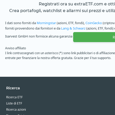
Registrati ora su extraETF.com e ottien
Crea portafogli, watchlist e allarmi sui prezzi e utili
I dati sono forniti da
Morningstar
(azioni, ETF, fondi),
CoinGecko
(criptov
forniti provendono dai fornitori e da
Lang & Schwarz
(azioni, ETF, fondi)
Isarvest GmbH non fornisce alcuna garanzia sulle informazioni e sulla com
R
Avviso affiliato
I link contrassegnati con un asterisco (*) sono link pubblicitari o di affiliaz
entrate per finanziare la nostra offerta gratuita. Grazie per il tuo supporto.
Ricerca
Ricerca ETF
Liste di ETF
Ricerca azioni