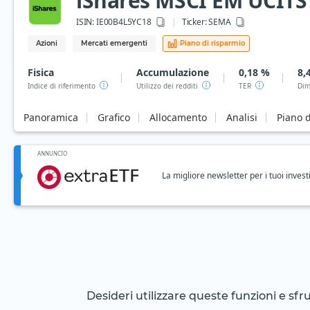
iShares MSCI EM UCITS 
ISIN:
IE00B4L5YC18
Ticker:
SEMA
Azioni
Mercati emergenti
Piano di risparmio
Fisica
Accumulazione
0,18 %
8,
Indice di riferimento
Utilizzo dei redditi
TER
Dim
Panoramica
Grafico
Allocamento
Analisi
Piano d
ANNUNCIO
La migliore newsletter per i tuoi invest
Desideri utilizzare queste funzioni e sf