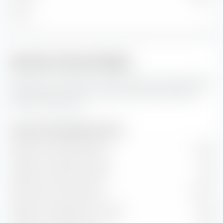
Micro
—
Indicatori del portafoglio
Queste sono le previsioni per gli indicatori del portafoglio,
nonché i tassi di valore e crescita del iShares MSCI EM
UCITS ETF USD (Acc).
Indicatori del portafoglio (previsione)
Rapporto prezzo/utile (P/E)
10,75
Rapporto prezzo/libro (P/B)
1,94
Rendimento dei dividendi
2,31 %
Rapporto prezzo/flusso di cassa
8,23