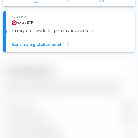
ANNUNCIO
La migliore newsletter per i tuoi investimenti.
Iscriviti ora gratuitamente!
Diversificazione
Qui trovi il numero di valori inclusi e la composizione
degli indici dell'iShares MSCI EM UCITS ETF USD (Acc).
Valori inclusi
1.076
Posizioni azionarie
789
Posizioni obbligazionarie
0