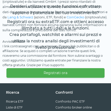
(criptovalute) e da Isarvest GmbH. I prezzi sono ritardati di
Desideri utilizzare queste funzioni e sfruttare
almeno 15 minuti (azioni, ETF, fondi) o sono NAV (ETF, Fondi). I
dati dei prezzi in tempo reale se forniti provendono dai fornitori e
appieno il potenziale del tuo investimento?
da
Lang & Schwarz
(azioni, ETF, fondi) e
CoinGecko
(criptovalute).
Registrati ora su extraETF.com e ottieni accesso
Isarvest GmbH non fornisce alcuna garanzia sulle informazioni e
illimitato a tutti i dati e le funzioni.
sulla completezza e precisione dei dati forniti.
Crea portafogli, watchlist e allarmi sui prezzi e
utilizza la nostra analisi degli investimenti di
Avviso affiliato
I link contrassegnati con un asterisco (*) sono link pubblicitari o di
livello professionale.
affiliazione. Se acquisti o completi un'azione tramite questi link,
riceveremo una commissione dal fornitore. Non subirai svantaggi o
costi aggiuntivi. Utilizziamo queste entrate per finanziare la nostra
offerta gratuita. Grazie per il tuo supporto.
Registrati ora
Ricerca
Confronti
Ricerca ETF
Confronto PAC ETF
Liste di ETF
Confronto broker online