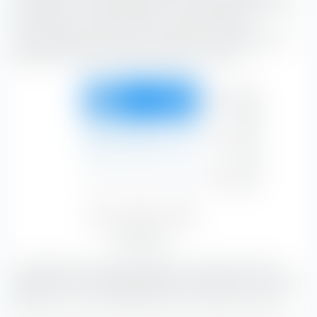
portafoglio. La casella classifica il iShares MSCI EM UCITS
ETF USD (Acc) lungo l'asse verticale in base alla
capitalizzazione di mercato e lungo l'asse orizzontale in
base alle caratteristiche di sostanza e crescita.
Capitalizzazione di mercato
Grande
23,70 %
36,82 %
31,73 %
92,24 %
Medio
2,83 %
2,78 %
1,76 %
7,38 %
Piccolo
0,03 %
0,03 %
0,31 %
0,38 %
Value
Blend
Growth
26,56 %
39,64 %
33,80 %
Stile azionario
La maggior parte del portafoglio è costituita da azioni
36,82 % con una capitalizzazione di mercato alto.
Le azioni
Blend sono una combinazione di titoli Value e Growth.