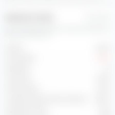
Indicatori di rischio
1 Jahr
Qui trovi importanti indicatori di rischio per iShares MSCI
EM UCITS ETF USD (Acc).
Volatilità
23,20 %
Max. Drawdown
-13,05 %
Sharpe Ratio
1,21
Treynor Ratio
31,83 %
Information Ratio
-0,50 %
Correlazione rispetto all'indice di riferimento
98,70 %
Capture Ratio in salita
96,54