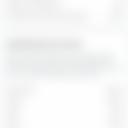
Posizioni in contanti e altre
287
% del patrimonio nelle prime 10 posizioni
41,01 %
Capitalizzazione di mercato
Qui puoi vedere la suddivisione percentuale del iShares
MSCI EM UCITS ETF USD (Acc) per capitalizzazione di
mercato. La capitalizzazione di mercato riflette il valore di
mercato attuale di un'azienda quotata in borsa.
Molto grande
60,76 %
Grande
31,50 %
Medio
7,37 %
Piccolo
0,38 %