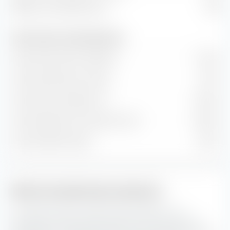
Rapporto prezzo/fatturato
1,99
Tassi di valore e crescita (previsione)
Crescita del valore contabile
9,12 %
Crescita del flusso di cassa
11,11 %
Crescita storica degli utili
9,84 %
Crescita degli utili a lungo termine
12,92 %
Crescita delle vendite
5,61 %
Stile di investimento azionario
La casella di stile di investimento extraETF è uno
strumento estremamente utile per la costruzione del