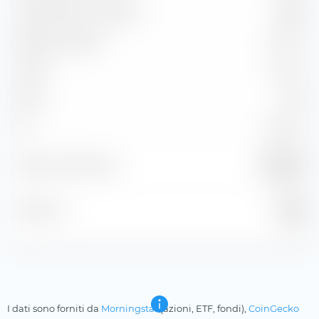
Capture Ratio in discesa
98,98
Batting Average
41,67 %
Alpha
-0,44 %
Beta
0,96
2
97,42 %
R
MSCI EM
Indice di riferimento
NR USD
31 lug
Posizione
2026
I dati sono forniti da
Morningstar
(azioni, ETF, fondi),
CoinGecko