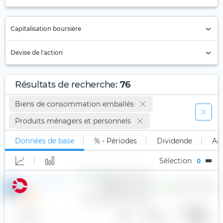
Annuelle (21)
Capitalisation boursière
Semi-annuelle (21)
Trimestrielle (18)
Supérieur à 1 milliard
Devise de l'action
Mensuelle
Supérieur à 50 milliards
ARS
Bimensuelle
Supérieur à 100 milliards
Résultats de recherche
:
76
AUD
Quadrimestriel
Supérieur à 250 milliards
Biens de consommation emballés
BGN
Autre (16)
Produits ménagers et personnels
BRL
CAD (2)
Données de base
% - Périodes
Dividende
An
CHF
Sélection
0
CLP
Procter & Gamble
6,88 $
2,93 %
294,1
1
CNY (2)
COP
Bénéfice
Nom
Pays
Secteur
par
action