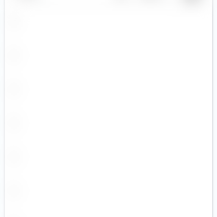
CZK
DKK
EGP
EUR (18)
GBP (9)
GEL
HKD (1)
HUF
IDR (2)
ILS
INR
ISK
JPY (12)
KRW