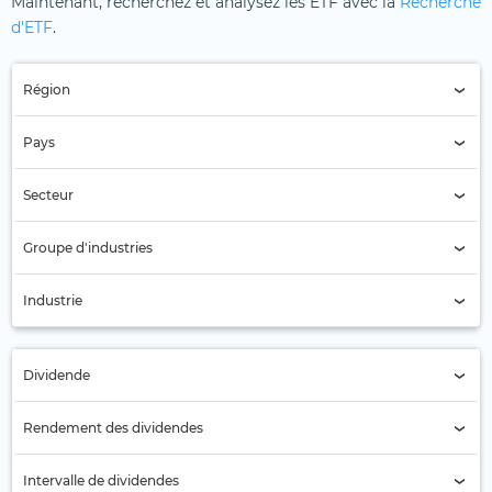
Maintenant, recherchez et analysez les ETF avec la
Recherche
d'ETF
.
Région
Région (Tous)
Pays
Pays (Tous)
Secteur
Secteur (Tous)
Groupe d'industries
Biens de consommation emballés (76)
Industrie
Produits ménagers et personnels (76)
Dividende
Tous
Rendement des dividendes
Non (24)
Intervalle de dividendes
Oui (52)