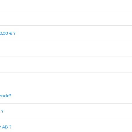
0,00 € ?
dende?
 ?
y AB ?