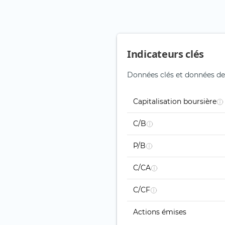
Indicateurs clés
Données clés et données de 
Capitalisation boursière
C/B
P/B
C/CA
C/CF
Actions émises