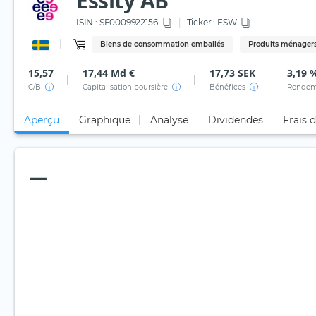
Essity AB
ISIN :
SE0009922156
Ticker :
ESW
Biens de consommation emballés
Produits ménagers
15,57
17,44 Md €
17,73 SEK
3,19 
C/B
Capitalisation boursière
Bénéfices
Rendem
Aperçu
Graphique
Analyse
Dividendes
Frais 
—