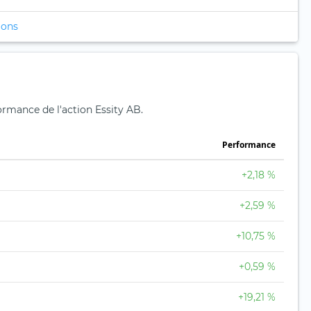
ions
formance de l'action Essity AB.
Performance
+2,18 %
+2,59 %
+10,75 %
+0,59 %
+19,21 %