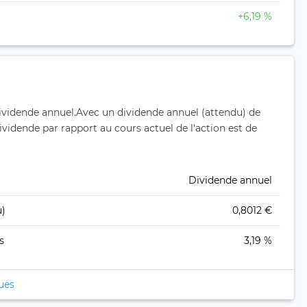
+6,19 %
ividende annuel.
Avec un dividende annuel (attendu) de
vidende par rapport au cours actuel de l'action est de
Dividende annuel
u)
0,8012 €
s
3,19 %
ques