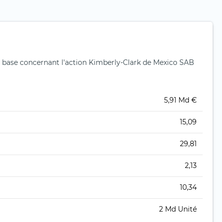
 base concernant l'action Kimberly-Clark de Mexico SAB
5,91 Md €
15,09
29,81
2,13
10,34
2 Md Unité