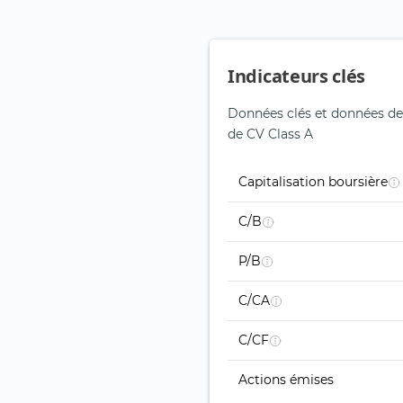
Indicateurs clés
Données clés et données de
de CV Class A
Capitalisation boursière
C/B
P/B
C/CA
C/CF
Actions émises