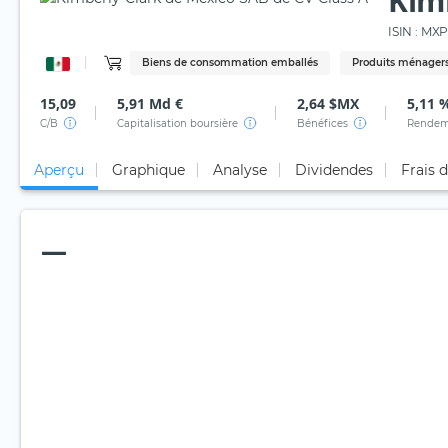
Kim
ISIN :
MXP6
Biens de consommation emballés
Produits ménagers
15,09
5,91 Md €
2,64 $MX
5,11 
C/B
Capitalisation boursière
Bénéfices
Rendem
Aperçu
Graphique
Analyse
Dividendes
Frais 
—