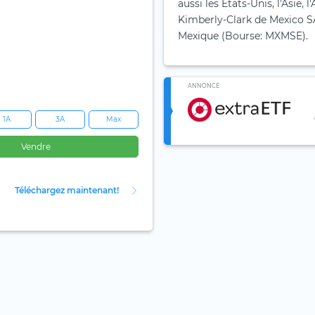
aussi les États-Unis, l'Asie,
Kimberly-Clark de Mexico SA
Mexique (Bourse: MXMSE).
ANNONCE
1A
3A
Max
Vendre
Téléchargez maintenant!