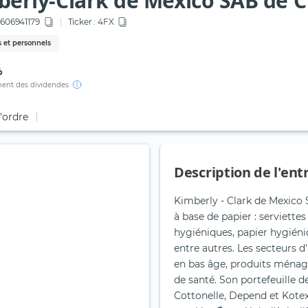
berly-Clark de Mexico SAB de C
06941179
Ticker :
4FX
 et personnels
%
ent des dividendes
d'ordre
Description de l'ent
Kimberly - Clark de Mexico
à base de papier : serviettes
hygiéniques, papier hygiéni
entre autres. Les secteurs d'
en bas âge, produits ménage
de santé. Son portefeuille 
Cottonelle, Depend et Kotex.