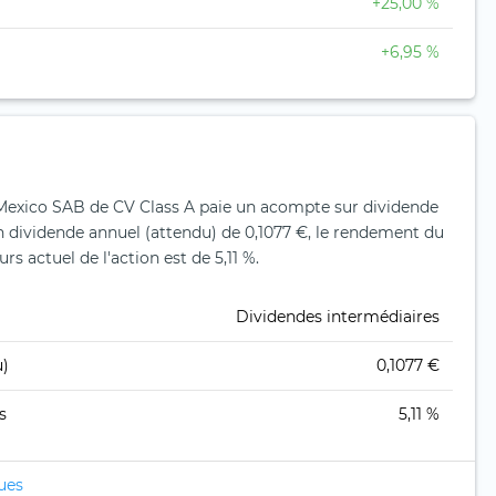
+25,00 %
+6,95 %
 Mexico SAB de CV Class A paie un acompte sur dividende
 dividende annuel (attendu) de 0,1077 €, le rendement du
s actuel de l'action est de 5,11 %.
Dividendes intermédiaires
u)
0,1077 €
s
5,11 %
ques