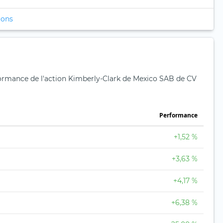
ions
rformance de l'action Kimberly-Clark de Mexico SAB de CV
Performance
+1,52 %
+3,63 %
+4,17 %
+6,38 %