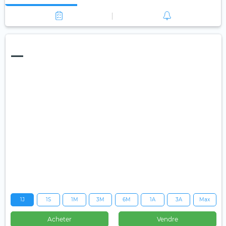
—
1J
1S
1M
3M
6M
1A
3A
Max
Acheter
Vendre