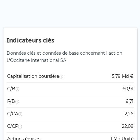
Indicateurs clés
Données clés et données de base concernant l'action
L'Occitane International SA
Capitalisation boursière
5,79 Md €
C/B
60,91
P/B
6,71
C/CA
2,26
C/CF
22,08
Actions émises
1 Md Unité