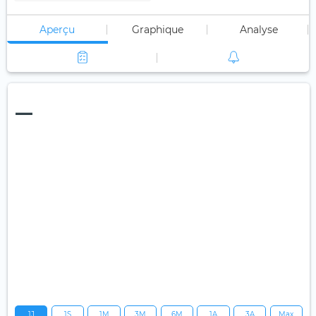
Aperçu
Graphique
Analyse
—
1J
1S
1M
3M
6M
1A
3A
Max