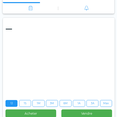
—
1J
1S
1M
3M
6M
1A
3A
Max
Acheter
Vendre