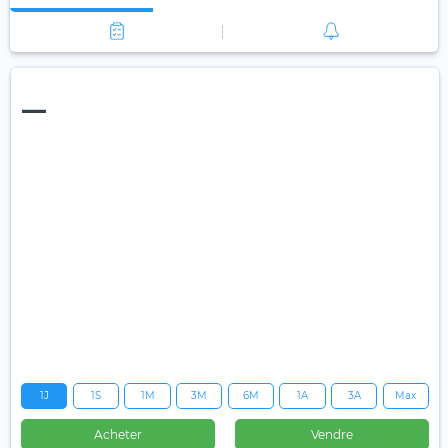
—
1J
1S
1M
3M
6M
1A
3A
Max
Acheter
Vendre