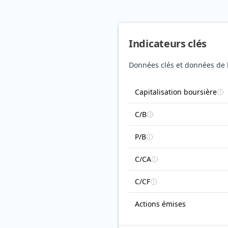
Indicateurs clés
Données clés et données de 
Capitalisation boursière
C/B
P/B
C/CA
C/CF
Actions émises