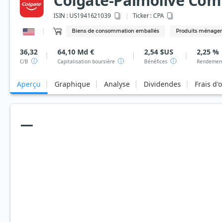
Colgate-Palmolive Co
ISIN :
US1941621039
Ticker :
CPA
Biens de consommation emballés
Produits ménager
36,32
64,10 Md €
2,54 $US
2,25 %
C/B
Capitalisation boursière
Bénéfices
Rendement
Aperçu
Graphique
Analyse
Dividendes
Frais d'
—