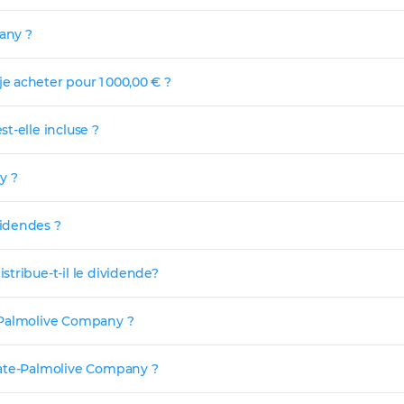
pany ?
 acheter pour 1 000,00 € ?
t-elle incluse ?
y ?
idendes ?
tribue-t-il le dividende?
-Palmolive Company ?
gate-Palmolive Company ?