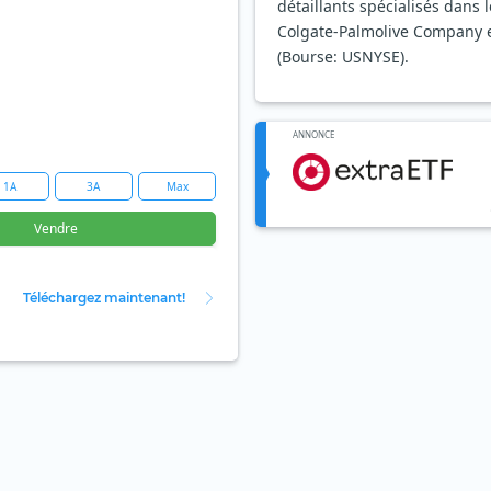
détaillants spécialisés dans
Colgate-Palmolive Company es
(Bourse: USNYSE).
ANNONCE
1A
3A
Max
Vendre
Téléchargez maintenant!