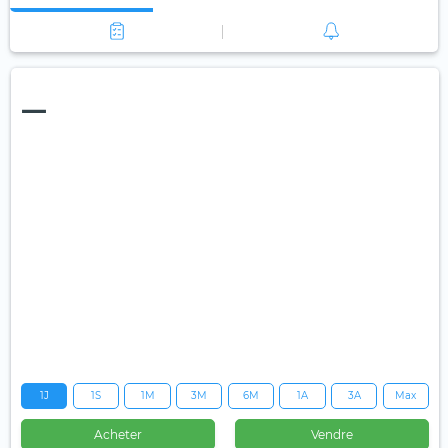
—
1J
1S
1M
3M
6M
1A
3A
Max
Acheter
Vendre