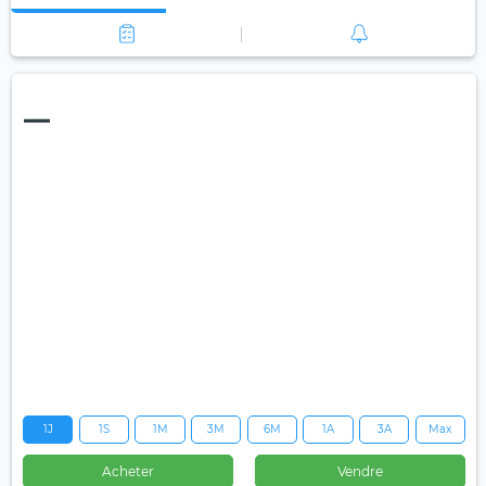
—
1J
1S
1M
3M
6M
1A
3A
Max
Acheter
Vendre