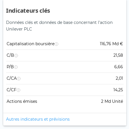
Indicateurs clés
Données clés et données de base concernant l'action
Unilever PLC
Capitalisation boursière
116,76 Md €
C/B
21,58
P/B
6,66
C/CA
2,01
C/CF
14,25
Actions émises
2 Md Unité
Autres indicateurs et prévisions