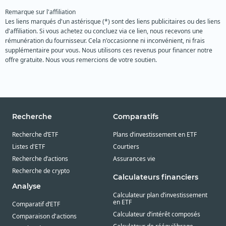
Remarque sur l'affiliation
Les liens marqués d'un astérisque (*) sont des liens publicitaires ou des liens
d'affiliation. Si vous achetez ou concluez via ce lien, nous recevons une
rémunération du fournisseur. Cela n'occasionne ni inconvénient, ni frais
supplémentaire pour vous. Nous utilisons ces revenus pour financer notre
offre gratuite. Nous vous remercions de votre soutien.
Recherche
Comparatifs
Recherche d’ETF
Plans d’investissement en ETF
Listes d'ETF
Courtiers
Recherche d’actions
Assurances vie
Recherche de crypto
Calculateurs financiers
Analyse
Calculateur plan d’investissement
en ETF
Comparatif d’ETF
Calculateur d’intérêt composés
Comparaison d'actions