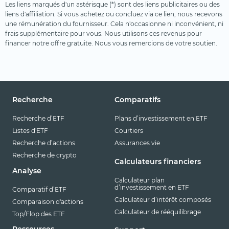
Les liens marqués d'un astérisque (*) sont des liens publicitaires ou des
liens d'affiliation. Si vous achetez ou concluez via ce lien, nous recevons
une rémunération du fournisseur. Cela n'occasionne ni inconvénient, ni
frais supplémentaire pour vous. Nous utilisons ces revenus pour
financer notre offre gratuite. Nous vous remercions de votre soutien.
Recherche
Comparatifs
Recherche d’ETF
Plans d’investissement en ETF
Listes d'ETF
Courtiers
Recherche d’actions
Assurances vie
Recherche de crypto
Calculateurs financiers
Analyse
Calculateur plan
d’investissement en ETF
Comparatif d’ETF
Calculateur d’intérêt composés
Comparaison d'actions
Calculateur de rééquilibrage
Top/Flop des ETF
Ressources