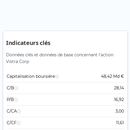
Indicateurs clés
Données clés et données de base concernant l'action
Vistra Corp
Capitalisation boursière
48,42 Md €
C/B
28,14
P/B
16,92
C/CA
3,00
C/CF
11,61