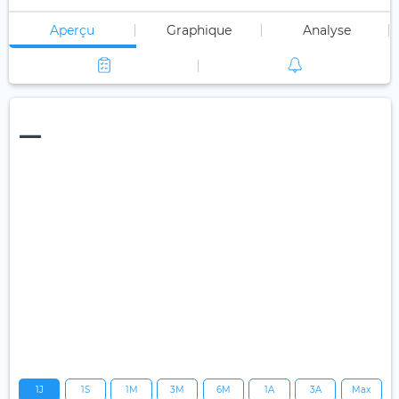
Aperçu
Graphique
Analyse
—
1J
1S
1M
3M
6M
1A
3A
Max