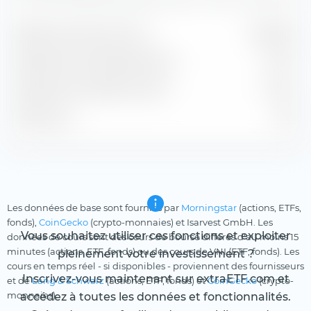
Bénéfice estimé par action
10,93 $US
Rendement de dividende estimé
0,57 %
Rendement du bénéfice estimé
5,70 %
P/B estimé
11,25
Les données de base sont fournies par
Morningstar
(actions, ETFs,
fonds),
CoinGecko
(crypto-monnaies) et Isarvest GmbH. Les
Vous souhaitez utiliser ces fonctions et exploiter
données de cours sont des cours de bourse différés d'au moins 15
minutes (actions, ETF, fonds) ou des cours de VNI (ETF, fonds). Les
pleinement votre investissement ?
cours en temps réel - si disponibles - proviennent des fournisseurs
Inscrivez-vous maintenant sur extraETF.com et
et de
Lang & Schwarz
(actions, ETF, fonds) et
CoinGecko
(crypto-
monnaies).
accédez à toutes les données et fonctionnalités.