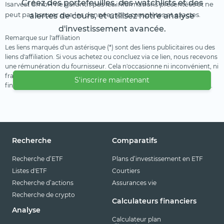
Créez des portefeuilles, des watchlists et des
Isarvest GmbH ne garantit pas les informations présentées et ne
peut pas assurer que les données sont complètes et exactes.
alertes de cours, et utilisez notre analyse
d'investissement avancée.
Remarque sur l'affiliation
Les liens marqués d'un astérisque (*) sont des liens publicitaires ou des
liens d'affiliation. Si vous achetez ou concluez via ce lien, nous recevons
une rémunération du fournisseur. Cela n'occasionne ni inconvénient, ni
frais supplémentaire pour vous. Nous utilisons ces revenus pour
S'inscrire maintenant
financer notre offre gratuite. Nous vous remercions de votre soutien.
Recherche
Comparatifs
Recherche d’ETF
Plans d’investissement en ETF
Listes d'ETF
Courtiers
Recherche d’actions
Assurances vie
Recherche de crypto
Calculateurs financiers
Analyse
Calculateur plan