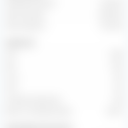
Capitalisation boursière
41,25 Md €
Valeur marchande
60,07 Md €
Valeur d'entreprise
57,14 Md €
Indicateurs clés
C/B
23,99
P/B
16,92
C/CA
2,55
C/CF
11,61
Croissance KG (Ratio PEG)
0,48
Retour sur investissement (ROI)
74,92 %