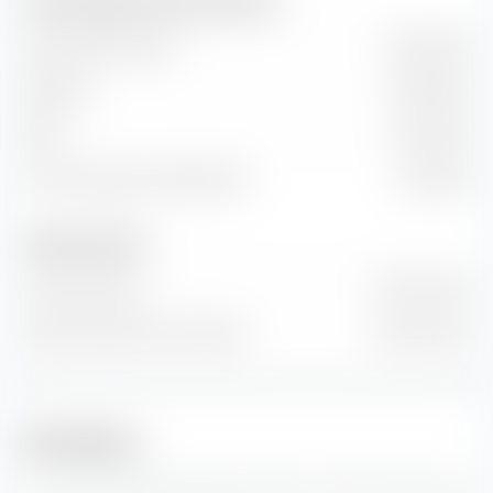
Chiffre d'affaires et flux de trésorerie
Volume des ventes
14,56 Md €
EBITDA
6,66 Md €
EBIT
3,76 Md €
Flux de trésorerie disponible
1,32 Md €
Nombre d'actions
Actions émises
337 M Unité
Nombre d'actions en flottant
292 M Unité
Prévisions
Ici, vous trouverez des prévisions pour l'action Vistra Corp.