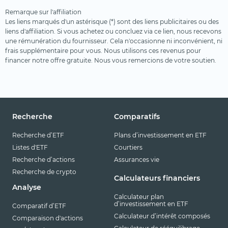
Remarque sur l'affiliation
Les liens marqués d'un astérisque (*) sont des liens publicitaires ou des
liens d'affiliation. Si vous achetez ou concluez via ce lien, nous recevons
une rémunération du fournisseur. Cela n'occasionne ni inconvénient, ni
frais supplémentaire pour vous. Nous utilisons ces revenus pour
financer notre offre gratuite. Nous vous remercions de votre soutien.
Recherche
Comparatifs
Recherche d’ETF
Plans d’investissement en ETF
Listes d'ETF
Courtiers
Recherche d’actions
Assurances vie
Recherche de crypto
Calculateurs financiers
Analyse
Calculateur plan
d’investissement en ETF
Comparatif d’ETF
Calculateur d’intérêt composés
Comparaison d'actions