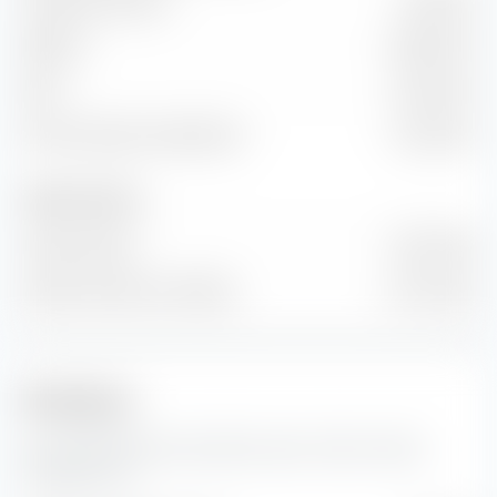
Volume des ventes
3,28 Md €
EBITDA
885,90 M €
EBIT
518,20 M €
Flux de trésorerie disponible
215,00 M €
Nombre d'actions
Actions émises
50 M Unité
Nombre d'actions en flottant
175 M Unité
Prévisions
Ici, vous trouverez des prévisions pour l'action Cooper
Companies Inc..