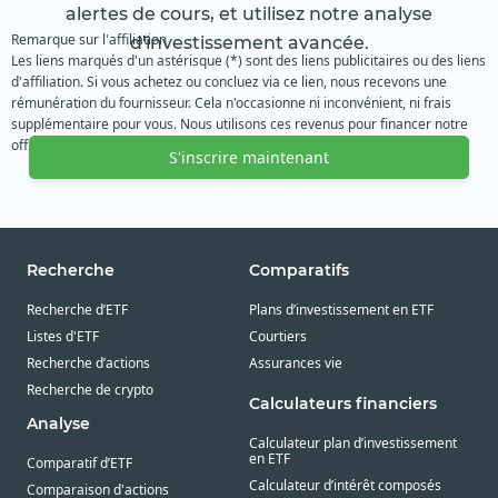
alertes de cours, et utilisez notre analyse
Remarque sur l'affiliation
d'investissement avancée.
Les liens marqués d'un astérisque (*) sont des liens publicitaires ou des liens
d'affiliation. Si vous achetez ou concluez via ce lien, nous recevons une
rémunération du fournisseur. Cela n'occasionne ni inconvénient, ni frais
supplémentaire pour vous. Nous utilisons ces revenus pour financer notre
offre gratuite. Nous vous remercions de votre soutien.
S'inscrire maintenant
Recherche
Comparatifs
Recherche d’ETF
Plans d’investissement en ETF
Listes d'ETF
Courtiers
Recherche d’actions
Assurances vie
Recherche de crypto
Calculateurs financiers
Analyse
Calculateur plan d’investissement
en ETF
Comparatif d’ETF
Calculateur d’intérêt composés
Comparaison d'actions