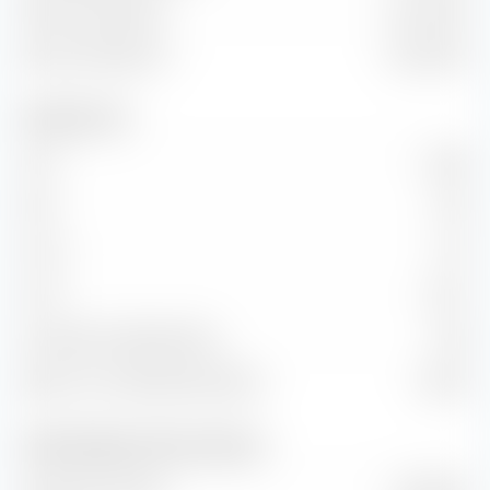
Valeur marchande
19,41 Md €
Valeur d'entreprise
19,64 Md €
Indicateurs clés
C/B
62,86
P/B
2,43
C/CA
5,15
C/CF
30,31
Croissance KG (Ratio PEG)
2,60
Retour sur investissement (ROI)
4,00 %
Chiffre d'affaires et flux de trésorerie