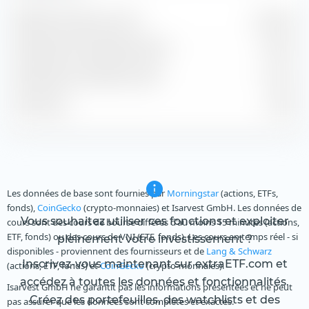
Bénéfice estimé par action
3,92 $US
Rendement de dividende estimé
0,02 %
Rendement du bénéfice estimé
3,72 %
P/B estimé
95,09
Les données de base sont fournies par
Morningstar
(actions, ETFs,
fonds),
CoinGecko
(crypto-monnaies) et Isarvest GmbH. Les données de
Vous souhaitez utiliser ces fonctions et exploiter
cours sont des cours de bourse différés d'au moins 15 minutes (actions,
ETF, fonds) ou des cours de VNI (ETF, fonds). Les cours en temps réel - si
pleinement votre investissement ?
disponibles - proviennent des fournisseurs et de
Lang & Schwarz
Inscrivez-vous maintenant sur extraETF.com et
(actions, ETF, fonds) et
CoinGecko
(crypto-monnaies).
accédez à toutes les données et fonctionnalités.
Isarvest GmbH ne garantit pas les informations présentées et ne peut
Créez des portefeuilles, des watchlists et des
pas assurer que les données sont complètes et exactes.