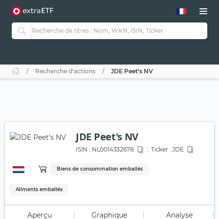
Recherche d'actions
JDE Peet's NV
JDE Peet's NV
ISIN :
NL0014332678
Ticker :
JDE
Biens de consommation emballés
Aliments emballés
Aperçu
Graphique
Analyse