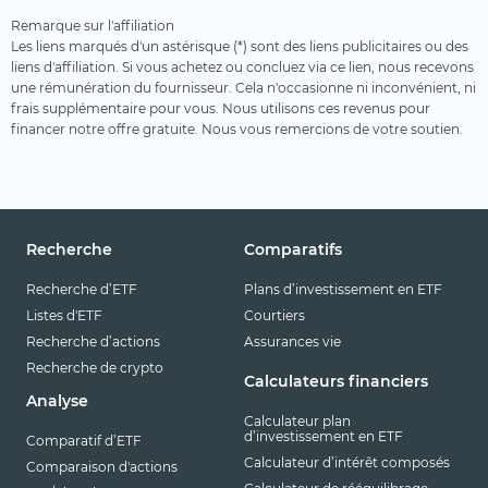
Remarque sur l'affiliation
Les liens marqués d'un astérisque (*) sont des liens publicitaires ou des
liens d'affiliation. Si vous achetez ou concluez via ce lien, nous recevons
une rémunération du fournisseur. Cela n'occasionne ni inconvénient, ni
frais supplémentaire pour vous. Nous utilisons ces revenus pour
financer notre offre gratuite. Nous vous remercions de votre soutien.
Recherche
Comparatifs
Recherche d’ETF
Plans d’investissement en ETF
Listes d'ETF
Courtiers
Recherche d’actions
Assurances vie
Recherche de crypto
Calculateurs financiers
Analyse
Calculateur plan
d’investissement en ETF
Comparatif d’ETF
Calculateur d’intérêt composés
Comparaison d'actions