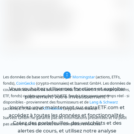
Bénéfice estimé par action
2,12 €
Rendement de dividende estimé
—
Rendement du bénéfice estimé
6,25 %
P/B estimé
15,18
Les données de base sont fournies par
Morningstar
(actions, ETFs,
fonds),
CoinGecko
(crypto-monnaies) et Isarvest GmbH. Les données de
Vous souhaitez utiliser ces fonctions et exploiter
cours sont des cours de bourse différés d'au moins 15 minutes (actions,
ETF, fonds) ou des cours de VNI (ETF, fonds). Les cours en temps réel - si
pleinement votre investissement ?
disponibles - proviennent des fournisseurs et de
Lang & Schwarz
Inscrivez-vous maintenant sur extraETF.com et
(actions, ETF, fonds) et
CoinGecko
(crypto-monnaies).
accédez à toutes les données et fonctionnalités.
Isarvest GmbH ne garantit pas les informations présentées et ne peut
Créez des portefeuilles, des watchlists et des
pas assurer que les données sont complètes et exactes.
alertes de cours, et utilisez notre analyse