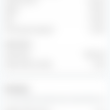
Volume des ventes
8,38 Md €
EBITDA
1,62 Md €
EBIT
1,18 Md €
Flux de trésorerie disponible
1,13 Md €
Nombre d'actions
Actions émises
488 M Unité
Nombre d'actions en flottant
0 Unité
Prévisions
Ici, vous trouverez des prévisions pour l'action JDE Peet's NV.