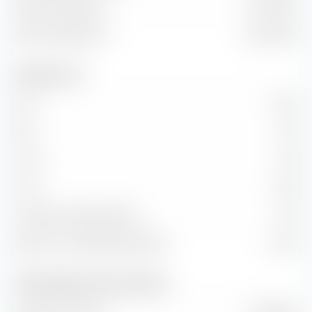
Valeur marchande
19,15 Md €
Valeur d'entreprise
20,27 Md €
Indicateurs clés
C/B
19,70
P/B
1,39
C/CA
1,58
C/CF
11,09
Croissance KG (Ratio PEG)
1,93
Retour sur investissement (ROI)
7,15 %
Chiffre d'affaires et flux de trésorerie