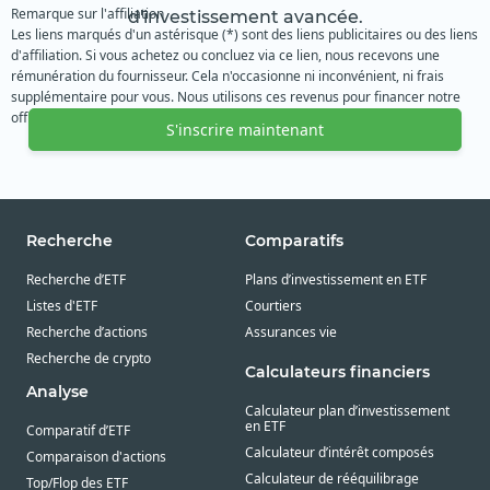
Remarque sur l'affiliation
d'investissement avancée.
Les liens marqués d'un astérisque (*) sont des liens publicitaires ou des liens
d'affiliation. Si vous achetez ou concluez via ce lien, nous recevons une
rémunération du fournisseur. Cela n'occasionne ni inconvénient, ni frais
supplémentaire pour vous. Nous utilisons ces revenus pour financer notre
offre gratuite. Nous vous remercions de votre soutien.
S'inscrire maintenant
Recherche
Comparatifs
Recherche d’ETF
Plans d’investissement en ETF
Listes d'ETF
Courtiers
Recherche d’actions
Assurances vie
Recherche de crypto
Calculateurs financiers
Analyse
Calculateur plan d’investissement
en ETF
Comparatif d’ETF
Calculateur d’intérêt composés
Comparaison d'actions
Calculateur de rééquilibrage
Top/Flop des ETF