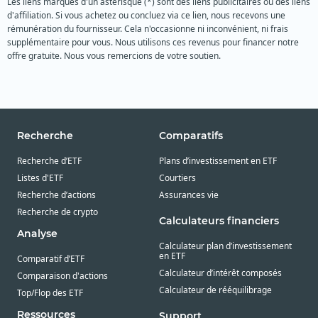
Les liens marqués d'un astérisque (*) sont des liens publicitaires ou des liens
d'affiliation. Si vous achetez ou concluez via ce lien, nous recevons une
rémunération du fournisseur. Cela n'occasionne ni inconvénient, ni frais
supplémentaire pour vous. Nous utilisons ces revenus pour financer notre
offre gratuite. Nous vous remercions de votre soutien.
Recherche
Comparatifs
Recherche d’ETF
Plans d’investissement en ETF
Listes d'ETF
Courtiers
Recherche d’actions
Assurances vie
Recherche de crypto
Calculateurs financiers
Analyse
Calculateur plan d’investissement
en ETF
Comparatif d’ETF
Calculateur d’intérêt composés
Comparaison d'actions
Calculateur de rééquilibrage
Top/Flop des ETF
Ressources
Support