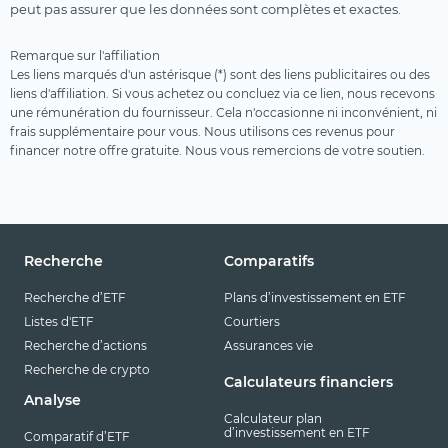
peut pas assurer que les données sont complètes et exactes.
Remarque sur l'affiliation
Les liens marqués d'un astérisque (*) sont des liens publicitaires ou des
liens d'affiliation. Si vous achetez ou concluez via ce lien, nous recevons
une rémunération du fournisseur. Cela n'occasionne ni inconvénient, ni
frais supplémentaire pour vous. Nous utilisons ces revenus pour
financer notre offre gratuite. Nous vous remercions de votre soutien.
Recherche
Comparatifs
Recherche d’ETF
Plans d’investissement en ETF
Listes d'ETF
Courtiers
Recherche d’actions
Assurances vie
Recherche de crypto
Calculateurs financiers
Analyse
Calculateur plan
d’investissement en ETF
Comparatif d’ETF