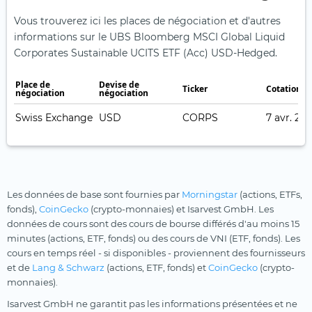
Vous trouverez ici les places de négociation et d'autres
informations sur le UBS Bloomberg MSCI Global Liquid
Corporates Sustainable UCITS ETF (Acc) USD-Hedged.
Place de
Devise de
Ticker
Cotation e
négociation
négociation
Swiss Exchange
USD
CORPS
7 avr. 202
Les données de base sont fournies par
Morningstar
(actions, ETFs,
fonds),
CoinGecko
(crypto-monnaies) et Isarvest GmbH. Les
données de cours sont des cours de bourse différés d'au moins 15
minutes (actions, ETF, fonds) ou des cours de VNI (ETF, fonds). Les
cours en temps réel - si disponibles - proviennent des fournisseurs
et de
Lang & Schwarz
(actions, ETF, fonds) et
CoinGecko
(crypto-
monnaies).
Isarvest GmbH ne garantit pas les informations présentées et ne