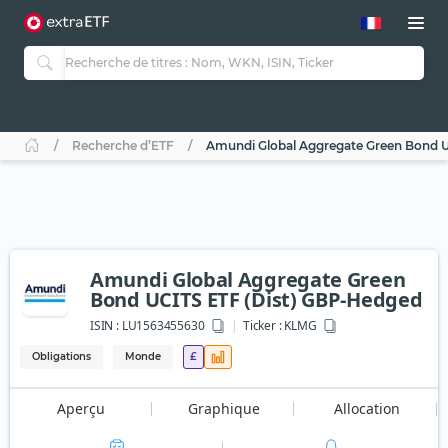
Recherche d’ETF
Amundi Global Aggregate Green Bond U
Amundi Global Aggregate Green
Bond UCITS ETF (Dist) GBP-Hedged
ISIN :
LU1563455630
Ticker :
KLMG
Obligations
Monde
£
Aperçu
Graphique
Allocation