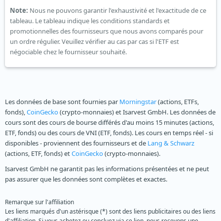
Note:
Nous ne pouvons garantir l'exhaustivité et l'exactitude de ce
tableau. Le tableau indique les conditions standards et
promotionnelles des fournisseurs que nous avons comparés pour
un ordre régulier. Veuillez vérifier au cas par cas si l'ETF est
négociable chez le fournisseur souhaité.
Les données de base sont fournies par
Morningstar
(actions, ETFs,
fonds),
CoinGecko
(crypto-monnaies) et Isarvest GmbH. Les données de
cours sont des cours de bourse différés d'au moins 15 minutes (actions,
ETF, fonds) ou des cours de VNI (ETF, fonds). Les cours en temps réel - si
disponibles - proviennent des fournisseurs et de
Lang & Schwarz
(actions, ETF, fonds) et
CoinGecko
(crypto-monnaies).
Isarvest GmbH ne garantit pas les informations présentées et ne peut
pas assurer que les données sont complètes et exactes.
Remarque sur l'affiliation
Les liens marqués d'un astérisque (*) sont des liens publicitaires ou des liens
d'affiliation. Si vous achetez ou concluez via ce lien, nous recevons une