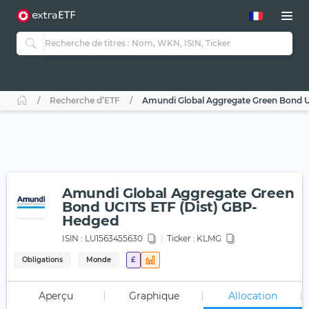
Recherche d’ETF
Amundi Global Aggregate Green Bond U
Amundi Global Aggregate Green
Bond UCITS ETF (Dist) GBP-
Hedged
ISIN :
LU1563455630
Ticker :
KLMG
Obligations
Monde
£
Aperçu
Graphique
Allocation