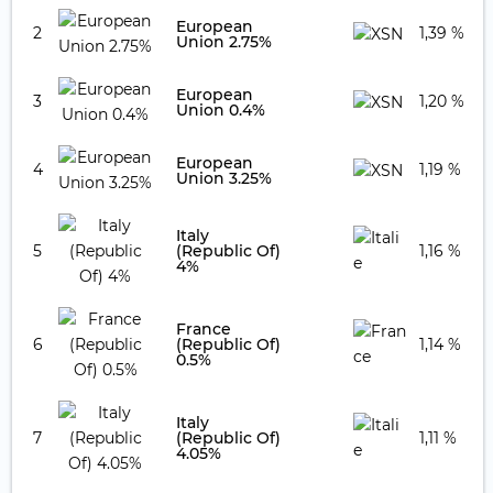
European
2
1,39 %
Union 2.75%
European
3
1,20 %
Union 0.4%
European
4
1,19 %
Union 3.25%
Italy
5
(Republic Of)
1,16 %
4%
France
6
(Republic Of)
1,14 %
0.5%
Italy
7
(Republic Of)
1,11 %
4.05%