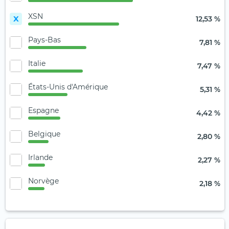
XSN
X
12,53 %
Pays-Bas
7,81 %
Italie
7,47 %
États-Unis d'Amérique
5,31 %
Espagne
4,42 %
Belgique
2,80 %
Irlande
2,27 %
Norvège
2,18 %