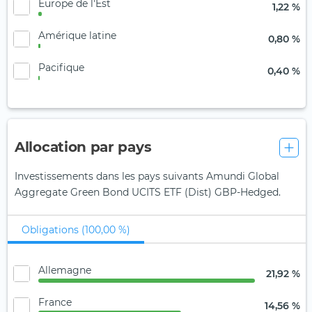
Europe de l'Est
1,22 %
Amérique latine
0,80 %
Pacifique
0,40 %
Allocation par pays
Investissements dans les pays suivants Amundi Global
Aggregate Green Bond UCITS ETF (Dist) GBP-Hedged.
Obligations (100,00 %)
Allemagne
21,92 %
France
14,56 %