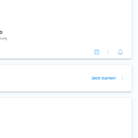
D
rung
Jetzt starten!