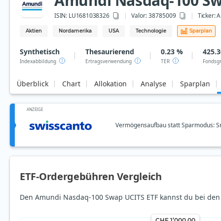
Amundi Nasdaq-100 Sw
ISIN:
LU1681038326
Valor: 38785009
Ticker:
A
Aktien
Nordamerika
USA
Technologie
Sparplan
Synthetisch
Thesaurierend
0.23 %
425.3
Indexabbildung
Ertragsverwendung
TER
Fondsg
Überblick
Chart
Allokation
Analyse
Sparplan
ANZEIGE
Vermögensaufbau statt Sparmodus: Sm
ETF-Ordergebühren Vergleich
Den Amundi Nasdaq-100 Swap UCITS ETF kannst du bei den 
CHF 1’000.00