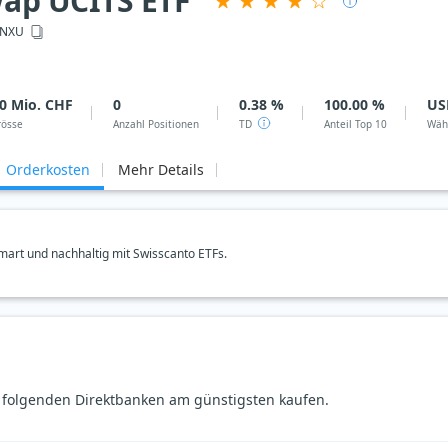
ap UCITS ETF
NXU
0 Mio. CHF
0
0.38 %
100.00 %
US
rösse
Anzahl Positionen
TD
Anteil Top 10
Wäh
Orderkosten
Mehr Details
art und nachhaltig mit Swisscanto ETFs.
folgenden Direktbanken am günstigsten kaufen.