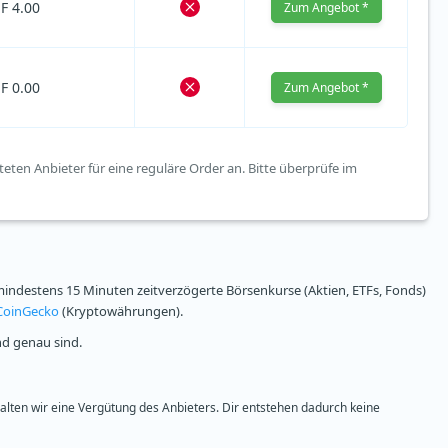
F 4.00
Zum Angebot *
F 0.00
Zum Angebot *
teten Anbieter für eine reguläre Order an. Bitte überprüfe im
ndestens 15 Minuten zeitverzögerte Börsenkurse (Aktien, ETFs, Fonds)
CoinGecko
(Kryptowährungen).
nd genau sind.
halten wir eine Vergütung des Anbieters. Dir entstehen dadurch keine