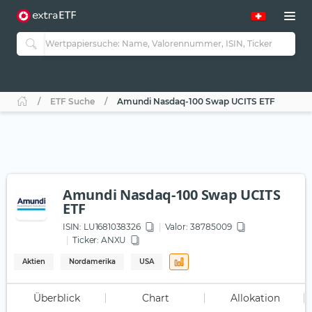
ETF Suche
Amundi Nasdaq-100 Swap UCITS ETF
Amundi Nasdaq-100 Swap UCITS
ETF
ISIN:
LU1681038326
Valor: 38785009
Ticker:
ANXU
Aktien
Nordamerika
USA
Überblick
Chart
Allokation