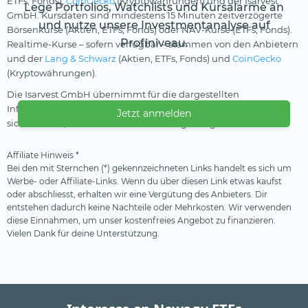
ETFs, Fonds),
CoinGecko
(Kryptowährungen) und der Isarvest
Lege Portfolios, Watchlists und Kursalarme an
GmbH. Kursdaten sind mindestens 15 Minuten zeitverzögerte
und nutze unsere Investmentanalyse auf
Börsenkurse (Aktien, ETFs, Fonds) oder NAV-Kurse (ETFs, Fonds).
Profiniveau.
Realtime-Kurse – sofern verfügbar – stammen von den Anbietern
und der
Lang & Schwarz
(Aktien, ETFs, Fonds) und
CoinGecko
(Kryptowährungen).
Die Isarvest GmbH übernimmt für die dargestellten
Informationen keine Gewährleistung und kann nicht
Jetzt anmelden
sicherstellen, dass die Daten vollständig und genau sind.
Affiliate Hinweis *
Bei den mit Sternchen (*) gekennzeichneten Links handelt es sich um
Werbe- oder Affiliate-Links. Wenn du über diesen Link etwas kaufst
oder abschliesst, erhalten wir eine Vergütung des Anbieters. Dir
entstehen dadurch keine Nachteile oder Mehrkosten. Wir verwenden
diese Einnahmen, um unser kostenfreies Angebot zu finanzieren.
Vielen Dank für deine Unterstützung.