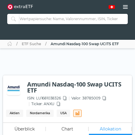
ETF Suche
Amundi Nasdaq-100 Swap UCITS ETF
Amundi Nasdaq-100 Swap UCITS
ETF
ISIN:
LU1681038326
Valor: 38785009
Ticker:
ANXU
Aktien
Nordamerika
USA
Überblick
Chart
Allokation