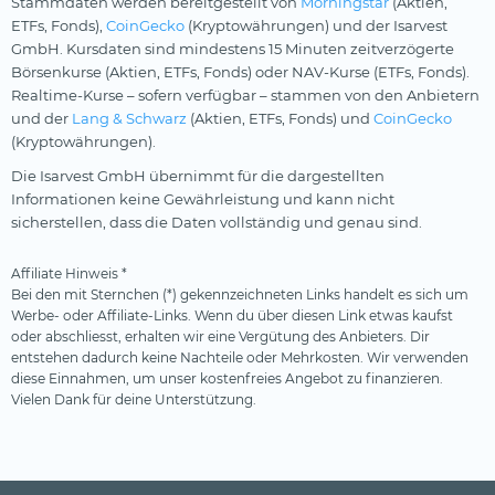
Stammdaten werden bereitgestellt von
Morningstar
(Aktien,
ETFs, Fonds),
CoinGecko
(Kryptowährungen) und der Isarvest
GmbH. Kursdaten sind mindestens 15 Minuten zeitverzögerte
Börsenkurse (Aktien, ETFs, Fonds) oder NAV-Kurse (ETFs, Fonds).
Realtime-Kurse – sofern verfügbar – stammen von den Anbietern
und der
Lang & Schwarz
(Aktien, ETFs, Fonds) und
CoinGecko
(Kryptowährungen).
Die Isarvest GmbH übernimmt für die dargestellten
Informationen keine Gewährleistung und kann nicht
sicherstellen, dass die Daten vollständig und genau sind.
Affiliate Hinweis *
Bei den mit Sternchen (*) gekennzeichneten Links handelt es sich um
Werbe- oder Affiliate-Links. Wenn du über diesen Link etwas kaufst
oder abschliesst, erhalten wir eine Vergütung des Anbieters. Dir
entstehen dadurch keine Nachteile oder Mehrkosten. Wir verwenden
diese Einnahmen, um unser kostenfreies Angebot zu finanzieren.
Vielen Dank für deine Unterstützung.