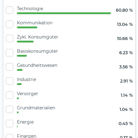
Technologie
60.80 %
Kommunikation
13.04 %
Zykl. Konsumgüter
10.66 %
Basiskonsumgüter
6.23 %
Gesundheitswesen
3.56 %
Industrie
2.91 %
Versorger
1.14 %
Grundmaterialien
1.04 %
Energie
0.45 %
Finanzen
0.17 %