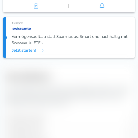
ANZEIGE
Vermögensaufbau statt Sparmodus: Smart und nachhaltig mit
Swisscanto ETFs.
Jetzt starten!
Diversifikation
Hier findest du die Anzahl der enthaltenen Werte und die
Zusammensetzung der Indexbestandteile des Amundi
Nasdaq-100 Swap UCITS ETF.
Enthaltene Werte
1
Aktienpositionen
0