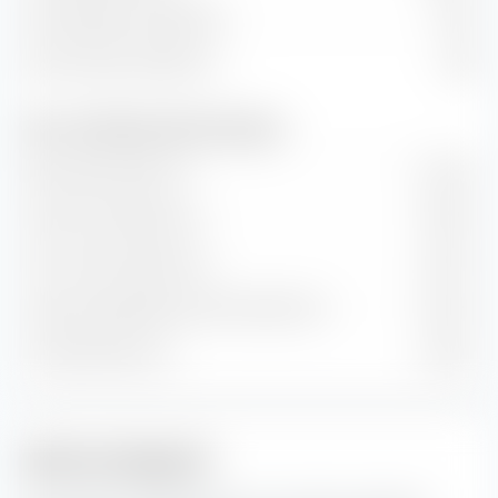
Kurs/Cashflow-Verhältnis
17.64
Kurs/Umsatz-Verhältnis
5.65
Wert- und Wachstumsraten (Prognose)
Buchwertwachstum
12.45 %
Cash-Flow-Wachstum
17.87 %
Hist. Gewinnwachstum
15.57 %
Langfr. geschätztes Gewinn­wachstum
15.70 %
Umsatzwachstum
8.62 %
Aktien-Anlagestil