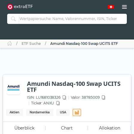
ETF Suche
Amundi Nasdaq-100 Swap UCITS ETF
Amundi Nasdaq-100 Swap UCITS
ETF
ISIN:
LU1681038326
Valor: 38785009
Ticker:
ANXU
Aktien
Nordamerika
USA
Überblick
Chart
Allokation