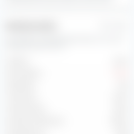
Risikokennzahlen
1 Jahr
Hier findest du wichtige Risikokennzahlen zum Amundi
Nasdaq-100 Swap UCITS ETF.
Volatilität
21.22 %
Max. Drawdown
-8.03 %
Sharpe Ratio
0.84
Treynor Ratio
14.95 %
Information Ratio
-0.80 %
Korrelation zu Benchmark
99.63 %
Capture Ratio Up
101.99