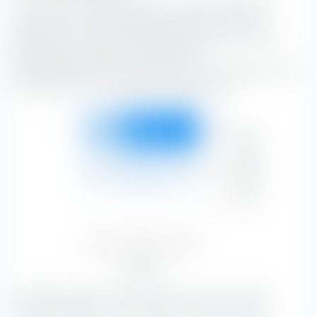
Die extraETF Anlagestil Box ist ein höchst nützliches
Instrument für die Portfoliokonstruktion. Die Box
klassifiziert den Amundi Nasdaq-100 Swap UCITS ETF
entlang der vertikalen Achse nach der
Marktkapitalisierung und entlang der horizontalen Achse
nach Substanz- und Wachstumsmerkmalen.
Gross
13.73 %
34.96 %
39.53 %
Marktkapitalisierung
88.22 %
Mittel
2.88 %
5.34 %
3.57 %
11.78 %
Klein
—
—
—
—
Value
Blend
Growth
16.61 %
40.30 %
43.10 %
Aktienstil
Mit 39.53 % bilden Growth-Aktien mit einer grossen
Marktkapitalisierung den grössten Portfolio-Anteil.