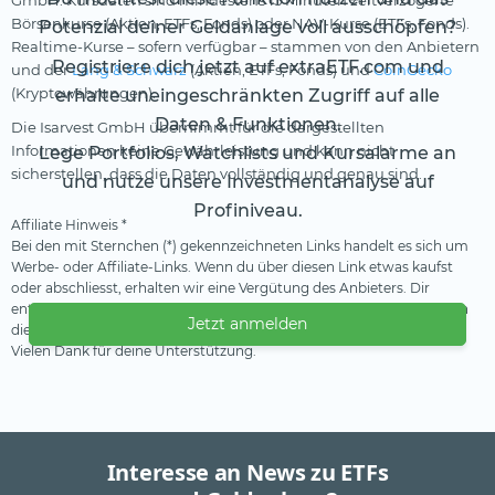
GmbH. Kursdaten sind mindestens 15 Minuten zeitverzögerte
Börsenkurse (Aktien, ETFs, Fonds) oder NAV-Kurse (ETFs, Fonds).
Potenzial deiner Geldanlage voll ausschöpfen?
Realtime-Kurse – sofern verfügbar – stammen von den Anbietern
Registriere dich jetzt auf extraETF.com und
und der
Lang & Schwarz
(Aktien, ETFs, Fonds) und
CoinGecko
(Kryptowährungen).
erhalte uneingeschränkten Zugriff auf alle
Daten & Funktionen.
Die Isarvest GmbH übernimmt für die dargestellten
Informationen keine Gewährleistung und kann nicht
Lege Portfolios, Watchlists und Kursalarme an
sicherstellen, dass die Daten vollständig und genau sind.
und nutze unsere Investmentanalyse auf
Profiniveau.
Affiliate Hinweis *
Bei den mit Sternchen (*) gekennzeichneten Links handelt es sich um
Werbe- oder Affiliate-Links. Wenn du über diesen Link etwas kaufst
oder abschliesst, erhalten wir eine Vergütung des Anbieters. Dir
entstehen dadurch keine Nachteile oder Mehrkosten. Wir verwenden
Jetzt anmelden
diese Einnahmen, um unser kostenfreies Angebot zu finanzieren.
Vielen Dank für deine Unterstützung.
Interesse an News zu ETFs