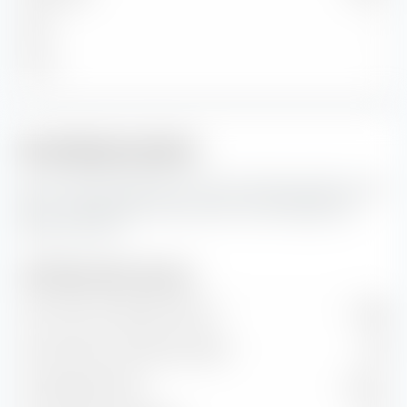
Klein
—
Micro
—
Portfoliokennzahlen
Das sind die Prognosen für die Portfoliokennzahlen sowie
Wert- und Wachstumsraten des Amundi Nasdaq-100
Swap UCITS ETF.
Portfoliokennzahlen (Prognose)
Kurs-Gewinn-Verhältnis (KGV)
24.08
Kurs-Buchwert-Verhältnis (KBV)
7.33
Dividendenrendite
0.60 %