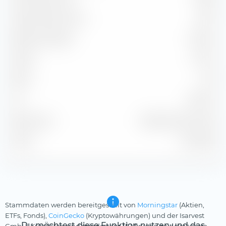
Capture Ratio Down
115.77
Batting Average
33.33 %
Alpha
-3.27 %
Beta
1.09
2
99.25 %
R
Benchmark
NASDAQ 100 TR USD
Stand
31.07.2026
Stammdaten werden bereitgestellt von
Morningstar
(Aktien,
ETFs, Fonds),
CoinGecko
(Kryptowährungen) und der Isarvest
Du möchtest diese Funktion nutzen und das