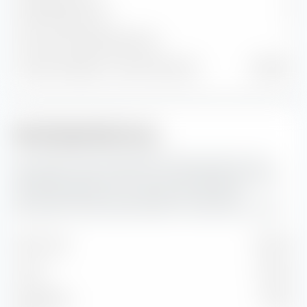
Anleihenpositionen
0
Cash und sonstige Positionen
1
% des Vermögens in Top 10 Positionen
100.00 %
Marktkapitalisierung
Hier siehst du die prozentuale Aufteilung des Amundi
Nasdaq-100 Swap UCITS ETF nach Marktkapitalisierung.
Die Marktkapitalisierung spiegelt den aktuellen
Börsenwert eines börsennotierten Unternehmens wider.
Sehr Gross
56.07 %
Gross
32.15 %
Mittelgross
11.78 %