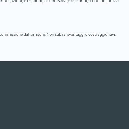
uti (azioni, ETF, fondi) o sono NAV (ETF, Fondi). I dati dei prezzi
a commissione dal fornitore. Non subirai svantaggi o costi aggiuntivi.