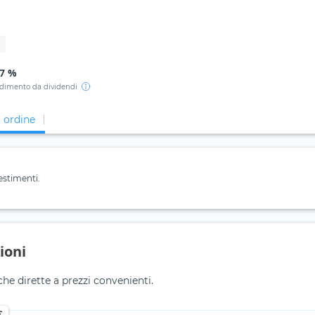
67 %
dimento da dividendi
i ordine
estimenti.
ioni
he dirette a prezzi convenienti.
€