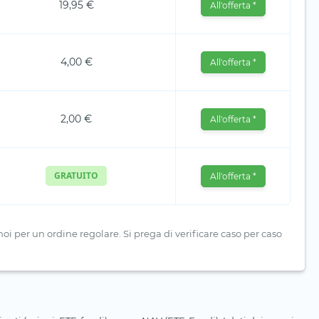
19,95 €
All'offerta *
4,00 €
All'offerta *
2,00 €
All'offerta *
GRATUITO
All'offerta *
i per un ordine regolare. Si prega di verificare caso per caso