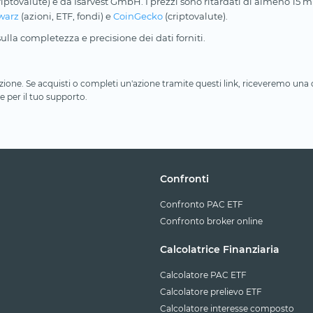
riptovalute) e da Isarvest GmbH. I prezzi sono ritardati di almeno 15 min
warz
(azioni, ETF, fondi) e
CoinGecko
(criptovalute).
lla completezza e precisione dei dati forniti.
iliazione. Se acquisti o completi un'azione tramite questi link, riceveremo un
e per il tuo supporto.
Confronti
Confronto PAC ETF
Confronto broker online
Calcolatrice Finanziaria
Calcolatore PAC ETF
Calcolatore prelievo ETF
Calcolatore interesse composto