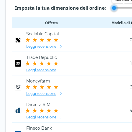
Imposta la tua dimensione dell'ordine:
Offerta
Modello di t
Scalable Capital
0
Leggi recensione
Trade Republic
Leggi recensione
Moneyfarm
3
Leggi recensione
Directa SIM
5
Leggi recensione
Fineco Bank