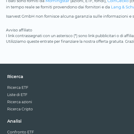
I dati sono forniti da
Morningstar
(azioni, ETF, fondi),
CoinGecko
(c
in tempo reale se forniti provendono dai fornitori e da
Lang & Sch
Isarvest GmbH non fornisce alcuna garanzia sulle informazioni e su
Avviso affiliato
I link contrassegnati con un asterisco (*) sono link pubblicitari o di aff
Utilizziamo queste entrate per finanziare la nostra offerta gratuita. Grazi
Ricerca
Ricerca ETF
Liste di ETF
Ricerca azioni
Ricerca Cripto
Analisi
Confronto ETF