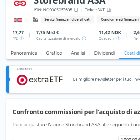
Storebrand ASA
ISIN:
NO0003053605
Ticker:
SKT
Servizi finanziari diversificati
Conglomerati finanziari
17,77
7,75 Mrd €
11,42 NOK
2,
P/E
Capitalizzazione di mercato
Guadagni
Ren
Panoramica
Grafico
Analisi
Dividendi
Costi d
ANNUNCIO
La migliore newsletter per i tuoi inv
Confronto commissioni per l'acquisto di az
Puoi acquistare l'azione Storebrand ASA alle seguenti banc
1.000,00 