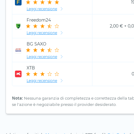
1
Leggi recensione
Freedom24
2,00 € + 0,
Leggi recensione
BG SAXO
Leggi recensione
XTB
0
Leggi recensione
Nota:
Nessuna garanzia di completezza e correttezza della tabell
se l'azione è negoziabile presso il provider desiderato.