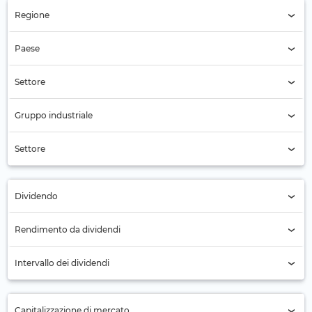
Regione
Regione (Tutti)
Paese
Paese (Tutti)
Settore
Servizi finanziari (1360)
Gruppo industriale
Gruppo industriale (Tutti)
Settore
Settore (Tutti)
Dividendo
Tutti
Rendimento da dividendi
No (409)
Intervallo dei dividendi
Sì (951)
Annuale (334)
Capitalizzazione di mercato