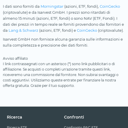
I dati sono forniti da
Morningstar
(azioni, ETF, fondi),
CoinGecko
(criptovalute) e da Isarvest GmbH. I prezzi sono ritardati di
almeno 15 minuti (azioni, ETF, fondi) o sono NAV (ETF, Fondi). I
dati dei prezzi in tempo reale se forniti provendono dai fornitori e
da
Lang & Schwarz
(azioni, ETF, fondi) e
CoinGecko
(criptovalute).
Isarvest GmbH non fornisce alcuna garanzia sulle informazioni e
sulla completezza e precisione dei dati forniti.
Avviso affiliato
I link contrassegnati con un asterisco (*) sono link pubblicitari o di
affiliazione. Se acquisti o completi un'azione tramite questi link,
riceveremo una commissione dal fornitore. Non subirai svantaggi o
costi aggiuntivi. Utilizziamo queste entrate per finanziare la nostra
offerta gratuita. Grazie per il tuo supporto.
Ricerca
Confronti
Ricerca ETF
Confronto PAC ETF