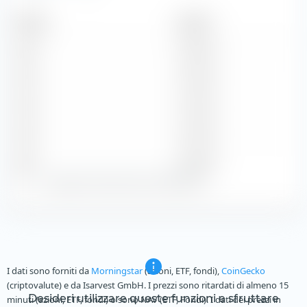
Periodo
Importo
2026
5,40 NKr
2025
4,70 NKr
2024
4,10 NKr
2023
3,70 NKr
2022
3,50 NKr
Zeige alle historischen Dividenden
I dati sono forniti da
Morningstar
(azioni, ETF, fondi),
CoinGecko
(criptovalute) e da Isarvest GmbH. I prezzi sono ritardati di almeno 15
Desideri utilizzare queste funzioni e sfruttare
minuti (azioni, ETF, fondi) o sono NAV (ETF, Fondi). I dati dei prezzi in