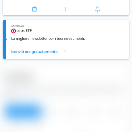
ANNUNCIO
La migliore newsletter per i tuoi investimenti.
Iscriviti ora gratuitamente!
Dividendi
Dalla tabella puoi vedere i dividendi dell'azione Storebrand
ASA.
Panoramica
2026
2025
2024
2023
2022
Tutti