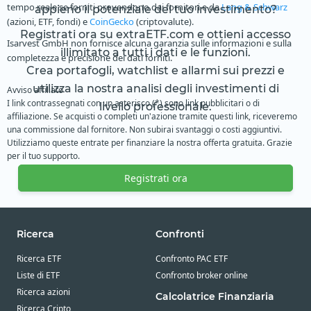
tempo reale se forniti provendono dai fornitori e da
Lang & Schwarz
appieno il potenziale del tuo investimento?
(azioni, ETF, fondi) e
CoinGecko
(criptovalute).
Registrati ora su extraETF.com e ottieni accesso
Isarvest GmbH non fornisce alcuna garanzia sulle informazioni e sulla
illimitato a tutti i dati e le funzioni.
completezza e precisione dei dati forniti.
Crea portafogli, watchlist e allarmi sui prezzi e
utilizza la nostra analisi degli investimenti di
Avviso affiliato
I link contrassegnati con un asterisco (*) sono link pubblicitari o di
livello professionale.
affiliazione. Se acquisti o completi un'azione tramite questi link, riceveremo
una commissione dal fornitore. Non subirai svantaggi o costi aggiuntivi.
Utilizziamo queste entrate per finanziare la nostra offerta gratuita. Grazie
per il tuo supporto.
Registrati ora
Ricerca
Confronti
Ricerca ETF
Confronto PAC ETF
Liste di ETF
Confronto broker online
Ricerca azioni
Calcolatrice Finanziaria
Ricerca Cripto